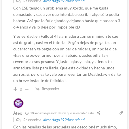
Responde a
alecartago1994osoreland
Con ESB tengo un problema muy gordo, que me gusta
demasiado y cada vez que intentaba escribir algo sólo podía
babear. Así que lo fuí dejando y dejando hasta que pasaron 3
o 4 años y ya lo dejé por imposible xD
Y es verdad, en Fallout 4 la armadura con su minigun te cae
así de gratis, casi en el tutorial. Según dejas de pegarte con
cucarachas y te pegas con un par de raiders, un npc te dice
«hay una power armor por ahi abajo, puedes pillarla y
reventar a esos pesaos». Y justo bajas y hala, ya tienes tu
armadura lista para liarla. Que esta oxidada y hecha unos
zorros, sí, pero ya te vale para reventar un Deathclaw y darte
un breve instante de felicidad.
Responder
0
Álex
10 años han pasado desde que se escribió esto
Responde a
alecartago1994osoreland
Con las reseñas de las precuelas me descojoné muchísimo,