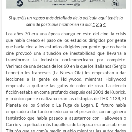
Si queréis un repaso más detallado de la película aquí tenéis la
serie de posts que hicimos en su día:
1
2
3
4
Los años 70 era una época chunga en esto del cine, la crisis
que había creado el paso de los estudios dirigidos por gente
que hacia cine a los estudios dirigidos por gente que no hacia
cine provocó una situación de inestabilidad que llevaría a
transformar
la industria norteamericana por completo.
Venimos de una decada de los 60 en la que los italianos (Sergio
Leone) o los franceses (La Nueva Ola) les empezaban a dar
lecciones a la gente de Hollywood, mientras Hollywood
empezaba a quitarse las gafas de color de rosa. La ciencia
ficción estaba en coma profundo después del 2001 de Kubrick,
y lo único que se realizaba eran las distopias de THX 1138, El
Planeta de los Simios o La Fuga de Logan. El futuro había
empezado a dar tanto miedo como el presente, con un género
fantástico que había pasado a asustarnos con Halloween o
Carrie y la película más taquillera de la época era una sobre un
Tiburón que se comía medio pueblo mientras las autoridades