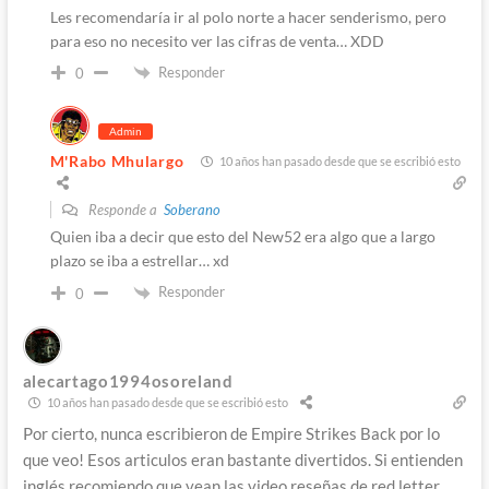
Les recomendaría ir al polo norte a hacer senderismo, pero
para eso no necesito ver las cifras de venta… XDD
Responder
0
Admin
M'Rabo Mhulargo
10 años han pasado desde que se escribió esto
Responde a
Soberano
Quien iba a decir que esto del New52 era algo que a largo
plazo se iba a estrellar… xd
Responder
0
alecartago1994osoreland
10 años han pasado desde que se escribió esto
Por cierto, nunca escribieron de Empire Strikes Back por lo
que veo! Esos articulos eran bastante divertidos. Si entienden
inglés recomiendo que vean las video reseñas de red letter