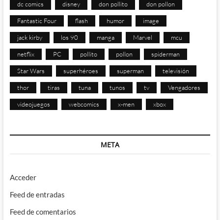
dc comics
disney
don pollito
don pollon
Fantastic Four
flash
humor
image
jack kirby
los 90
manga
Marvel
mcu
netflix
PC
pollito
pollon
spiderman
Star Wars
superhéroes
superman
televisión
thor
tiras
tuna
tunos
tv
Vengadores
videojuegos
webcomics
x-men
xbox
META
Acceder
Feed de entradas
Feed de comentarios