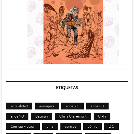
ETIQUETAS
Actualidad
avengers
años 70
años 80
años 90
Batman
Chris Claremont
Ci-Fi
Ciencia Ficción
cine
comics
cómic
DC