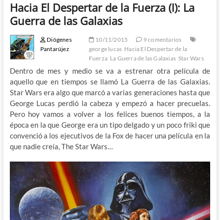
Hacia El Despertar de la Fuerza (I): La
Guerra de las Galaxias
Diógenes
10/11/2015
9 comentarios
Pantarújez
george lucas
Hacia El Despertar de la
Fuerza
La Guerra de las Galaxias
Star Wars
Dentro de mes y medio se va a estrenar otra película de
aquello que en tiempos se llamó La Guerra de las Galaxias.
Star Wars era algo que marcó a varias generaciones hasta que
George Lucas perdió la cabeza y empezó a hacer precuelas.
Pero hoy vamos a volver a los felices buenos tiempos, a la
época en la que George era un tipo delgado y un poco friki que
convenció a los ejecutivos de la Fox de hacer una película en la
que nadie creía, The Star Wars…