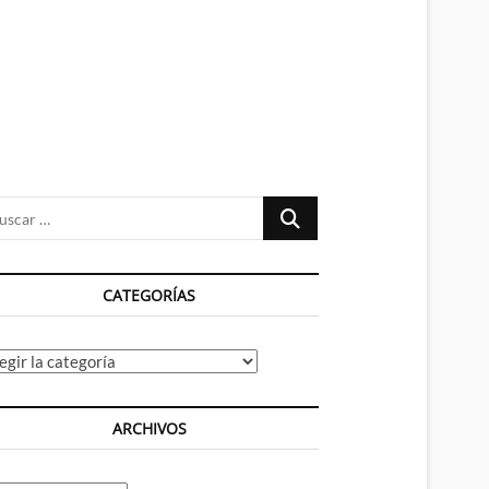
n
ú
Buscar
…
CATEGORÍAS
tegorías
ARCHIVOS