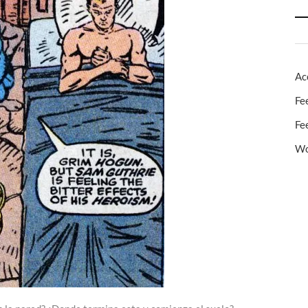
Ac
Fe
Fe
Wo