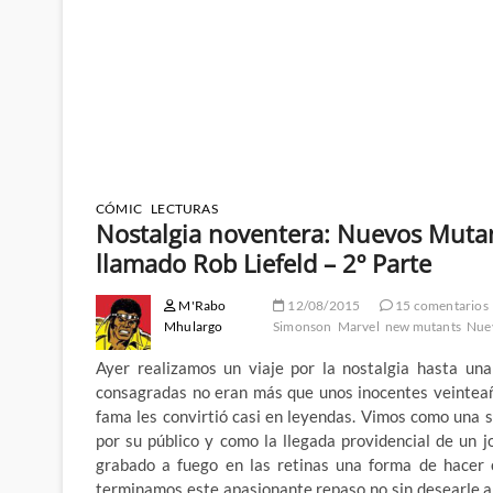
CÓMIC
LECTURAS
Nostalgia noventera: Nuevos Mutan
llamado Rob Liefeld – 2º Parte
M'Rabo
12/08/2015
15 comentarios
Mhulargo
Simonson
Marvel
new mutants
Nue
Ayer realizamos un viaje por la nostalgia hasta una
consagradas no eran más que unos inocentes veinteañe
fama les convirtió casi en leyendas. Vimos como una s
por su público y como la llegada providencial de un 
grabado a fuego en las retinas una forma de hacer 
terminamos este apasionante repaso no sin desearle a