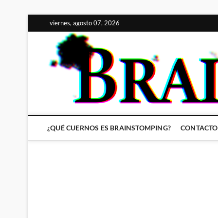
Saltar
viernes, agosto 07, 2026
al
contenido
¿QUÉ CUERNOS ES BRAINSTOMPING?
CONTACTO