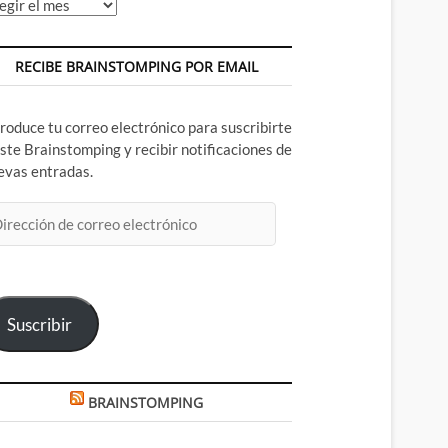
chivos
RECIBE BRAINSTOMPING POR EMAIL
troduce tu correo electrónico para suscribirte
este Brainstomping y recibir notificaciones de
evas entradas.
rección
rreo
ectrónico
Suscribir
BRAINSTOMPING