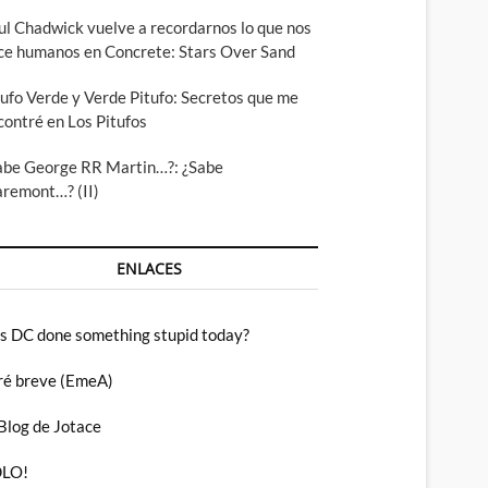
ul Chadwick vuelve a recordarnos lo que nos
ce humanos en Concrete: Stars Over Sand
tufo Verde y Verde Pitufo: Secretos que me
contré en Los Pitufos
abe George RR Martin…?: ¿Sabe
aremont…? (II)
ENLACES
s DC done something stupid today?
ré breve (EmeA)
 Blog de Jotace
LO!