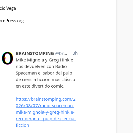
cío Vega
rdPress.org