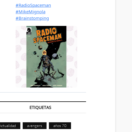
ETIQUETAS
Actualidad
avengers
años 70