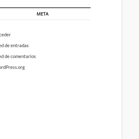
META
ceder
ed de entradas
ed de comentarios
rdPress.org