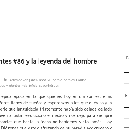
tes #86 y la leyenda del hombre
actos de venganza
años 90
cómic
comics
Louise
vos Mutantes
rob liefeld
superhéroes
Ca
 épica época en la que quienes hoy en día son estrellas
ros llenos de sueños y esperanzas a los que el éxito y la
erie que languidecía tristemente había sido dejada de lado
joven artista revoluciono el medio y nos dejo para siempre
comics que hasta la fecha no habíamos visto jamás. Hoy
 Diógenes que este disfrutando de su paradisiaco crucero y