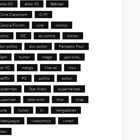
años 80
años 90
Batman
Chris Claremont
Ci-Fi
Ciencia Ficción
cine
comics
cómic
DC
dc comics
disney
don pollito
don pollon
Fantastic Four
flash
humor
image
jack kirby
los 90
manga
Marvel
mcu
netflix
PC
pollito
pollon
spiderman
Star Wars
superhéroes
superman
televisión
thor
tiras
tuna
tunos
tv
Vengadores
videojuegos
webcomics
x-men
xbox