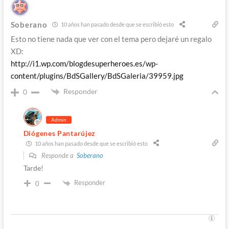
Soberano
10 años han pasado desde que se escribió esto
Esto no tiene nada que ver con el tema pero dejaré un regalo
XD:
http://i1.wp.com/blogdesuperheroes.es/wp-
content/plugins/BdSGallery/BdSGaleria/39959.jpg
Responder
0
Admin
Diógenes Pantarújez
10 años han pasado desde que se escribió esto
Responde a
Soberano
Tarde!
Responder
0