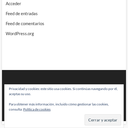
Acceder
Feed de entradas
Feed de comentarios
WordPress.org
Privacidad y cookies: este sitio usa cookies. Si continúas navegando por él,
aceptas su uso.
Para obtener más información, incluido cómo gestionar las cookies,
BRAINSTOMPING
| Diseñado por:
Theme Freesia
|
WordPress
| © Todos
consulta:
Política de cookies
los derechos reservados