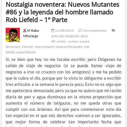
Nostalgia noventera: Nuevos Mutantes
#86 y la leyenda del hombre llamado
Rob Liefeld – 1º Parte
M'Rabo
11/08/2015
13 comentarios
Mhulargo
actos de venganza
años
90
cómic
comics
Louise
Simonson
Marvel
new mutants
Nuevos Mutantes
rob
liefeld
superhéroes
Si, se bien que hoy no me tocaba escribir, pero Diógenes ha
salido de viaje de negocios (si se puede llamar viaje de
negocios a irse ce crucero con los amigotes) y me ha pedido
que le cubra el día, porque por lo visto lo obligarme a escribir
tres artículos a la semana le parecía poco. Esto no es algo que
me apeteciera demasiado, pero ya que no quiero que mi ración
diaria de pan y agua disminuya en la misma proporción que
aumenta el número de latigazos, no me queda otras que
cumplir con sus órdenes. Así que para conmemorar este día
tan especial en el que mis derechos vuelven a ser ignorados,
que mejor forma de celebrar tan importante fecha que