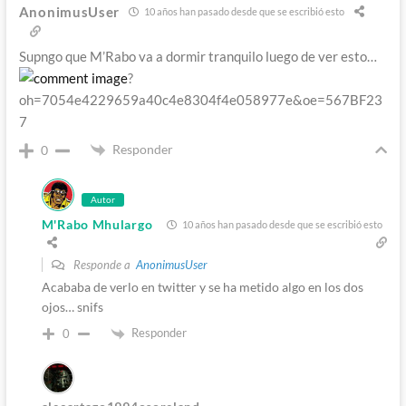
AnonimusUser
10 años han pasado desde que se escribió esto
Supngo que M’Rabo va a dormir tranquilo luego de ver esto…
?
oh=7054e4229659a40c4e8304f4e058977e&oe=567BF23
7
Responder
0
Autor
M'Rabo Mhulargo
10 años han pasado desde que se escribió esto
Responde a
AnonimusUser
Acababa de verlo en twitter y se ha metido algo en los dos
ojos… snifs
Responder
0