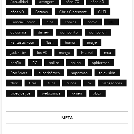
Actualidad
avengers
años 70
años 80
años 90
Batman
Chris Claremont
Ci-Fi
Ciencia Ficción
cine
comics
cómic
DC
dc comics
disney
don pollito
don pollon
Fantastic Four
flash
humor
image
jack kirby
los 90
manga
Marvel
mcu
netflix
PC
pollito
pollon
spiderman
Star Wars
superhéroes
superman
televisión
thor
tiras
tuna
tunos
tv
Vengadores
videojuegos
webcomics
x-men
xbox
META