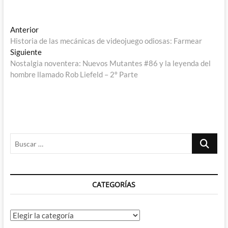
Navegación
Entrada
Anterior
anterior:
Historia de las mecánicas de videojuego odiosas: Farmear
de
Entrada
Siguiente
entradas
siguiente:
Nostalgia noventera: Nuevos Mutantes #86 y la leyenda del
hombre llamado Rob Liefeld – 2º Parte
Buscar
…
CATEGORÍAS
Categorías