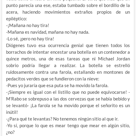
punto parecía una ese, estaba tumbado sobre el bordillo de la
acera
, haciendo movimientos extraños propios de un
epiléptico:
-¡Mañana no hay tira!
-Mañana es navidad, mañana no hay nada.
-Lo sé, ¡pero no hay tira!
Diógenes tuvo esa ocurrencia genial que tienen todos los
borrachos de intentar encestar una botella en un contenedor a
quince metros, una de esas tareas que ni Michael Jordan
sobrio podría llegar a realizar. La botella se estrelló
ruidosamente contra una farola, estallando en montones de
pedacitos verdes que se fundieron con la nieve:
-Pues yo juraría que esa puta se ha movido la farola.
-¡Siempre es igual con el listillo que no puede equivocarse! -
M’Rabo se sobrepuso a las dos cervezas que se había bebido y
se levantó- ¡La farola se ha movido porque el señorito es un
inútil!
-¿Para qué te levantas? No tenemos ningún sitio al que ir.
-Yo sí, porque lo que es mear tengo que mear en algún sitio,
¿no?