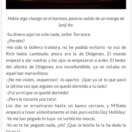
Había algo chungo en el barman, parecía salido de un manga de
Junji Ito.
-Su dinero aquí no vale nada, señor Torrance.
-¿Perdón?
-Ha sido la bollera traidora, no he podido evitarlo -la voz de
Rich había cambiado, ahora era la de Diógenes. El mundo
empezó a dar vueltas y los ojos le empezaron a arder. El hedor
del aliento de Diógenes era inconfundible, ya no estaba en
aquel bar maravilloso:
-¡No me violes, asqueroso! -lo apartó- ¡Que ya sé lo que pasó
la última vez que alguien se quedó dormido a tu lado!
-¡Fui yo el que se quedó dormido!
-¡Pero le tocaste una teta!
Los dos se arrastraron hasta un banco cercano, y M’Rabo
empezó a toser violentamente al más puro estilo Doc Holliday:
-Ya me has pegado lo tuyo -se sorbió los mocos.
-Yo no te he pegado nada, ¿eh? ¡Que la hostia te la ha dado la
tia esa!