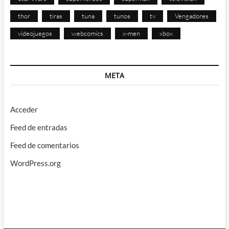
thor
tiras
tuna
tunos
tv
Vengadores
videojuegos
webcomics
x-men
xbox
META
Acceder
Feed de entradas
Feed de comentarios
WordPress.org