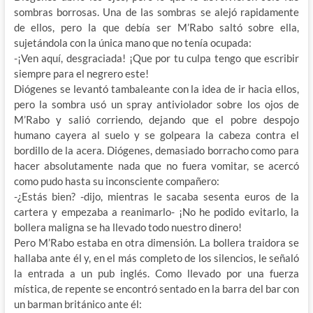
sombras borrosas. Una de las sombras se alejó rapidamente
de ellos, pero la que debía ser M’Rabo saltó sobre ella,
sujetándola con la única mano que no tenía ocupada:
-¡Ven aquí, desgraciada! ¡Que por tu culpa tengo que escribir
siempre para el negrero este!
Diógenes se levantó tambaleante con la idea de ir hacia ellos,
pero la sombra usó un spray antiviolador sobre los ojos de
M’Rabo y salió corriendo, dejando que el pobre despojo
humano cayera al suelo y se golpeara la cabeza contra el
bordillo de la acera. Diógenes, demasiado borracho como para
hacer absolutamente nada que no fuera vomitar, se acercó
como pudo hasta su inconsciente compañero:
-¿Estás bien? -dijo, mientras le sacaba sesenta euros de la
cartera y empezaba a reanimarlo- ¡No he podido evitarlo, la
bollera maligna se ha llevado todo nuestro dinero!
Pero M’Rabo estaba en otra dimensión. La bollera traidora se
hallaba ante él y, en el más completo de los silencios, le señaló
la entrada a un pub inglés. Como llevado por una fuerza
mística, de repente se encontró sentado en la barra del bar con
un barman británico ante él: