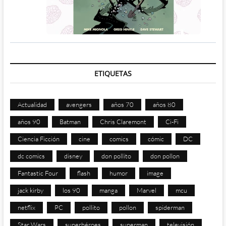
ETIQUETAS
Actualidad
avengers
años 70
años 80
años 90
Batman
Chris Claremont
Ci-Fi
Ciencia Ficción
cine
comics
cómic
DC
dc comics
disney
don pollito
don pollon
Fantastic Four
flash
humor
image
jack kirby
los 90
manga
Marvel
mcu
netflix
PC
pollito
pollon
spiderman
Star Wars
superhéroes
superman
televisión