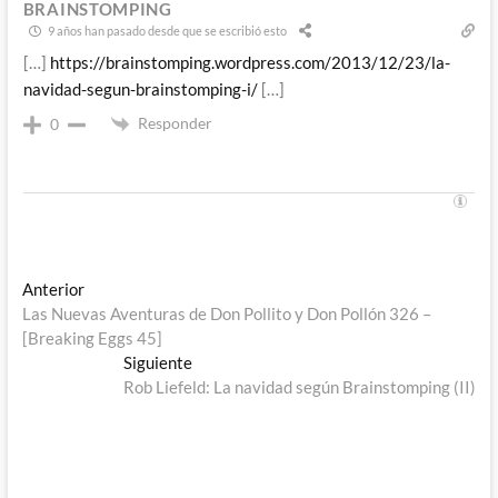
BRAINSTOMPING
9 años han pasado desde que se escribió esto
[…]
https://brainstomping.wordpress.com/2013/12/23/la-
navidad-segun-brainstomping-i/
[…]
Responder
0
Navegación
Entrada
Anterior
anterior:
Las Nuevas Aventuras de Don Pollito y Don Pollón 326 –
de
[Breaking Eggs 45]
entradas
Entrada
Siguiente
siguiente:
Rob Liefeld: La navidad según Brainstomping (II)