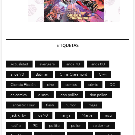
ETIQUETAS
Actualidad
avengers
años 70
años 80
años 90
Batman
Chris Claremont
Ci-Fi
Ciencia Ficción
cine
comics
cómic
DC
dc comics
disney
don pollito
don pollon
Fantastic Four
flash
humor
image
jack kirby
los 90
manga
Marvel
mcu
netflix
PC
pollito
pollon
spiderman