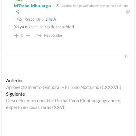
M'Rabo Mhulargo
13 años han pasado desde que se escribió esto
Responde a
Eme A
Yo ya no se si reír o llorar xdddd
Responder
0
Navegación
Entrada
Anterior
anterior:
Aprovechamiento temporal – El Tuno Nocturno (CXXXVII)
de
Entrada
Siguiente
entradas
siguiente:
Descuido imperdonable: Gerhalt Von Kienflungengranden,
experto en cosas raras (XXVI)