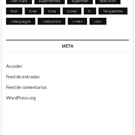
Star Wars
superhéroes
superman
televisión
thor
tiras
tuna
tunos
tv
Vengadores
videojuegos
webcomics
x-men
xbox
META
Acceder
Feed de entradas
Feed de comentarios
WordPress.org