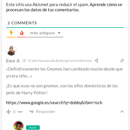
Este sitio usa Akismet para reducir el spam.
Aprende cómo se
procesan los datos de tus comentarios.
2
COMMENTS
más antiguos
Eme A
13 años han pasado desde que se escribió esto
«Definitivamente los Gnomos han cambiado mucho desde que
yo era niño…»
¡Es que esos no son gnomos, son los elfos domésticos de las
pelis de Harry Potter!
https://www.google.es/search?q=dobby&tbm=isch
Responder
0
Autor