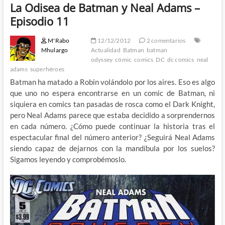
La Odisea de Batman y Neal Adams –
Episodio 11
M'Rabo
12/12/2012
2 comentarios
Mhulargo
Actualidad
Batman
batman
odyssey
cómic
comics
DC
dc comics
neal
adams
superhéroes
Batman ha matado a Robin volándolo por los aires. Eso es algo
que uno no espera encontrarse en un comic de Batman, ni
siquiera en comics tan pasadas de rosca como el Dark Knight,
pero Neal Adams parece que estaba decidido a sorprendernos
en cada número. ¿Cómo puede continuar la historia tras el
espectacular final del número anterior? ¿Seguirá Neal Adams
siendo capaz de dejarnos con la mandíbula por los suelos?
Sigamos leyendo y comprobémoslo.