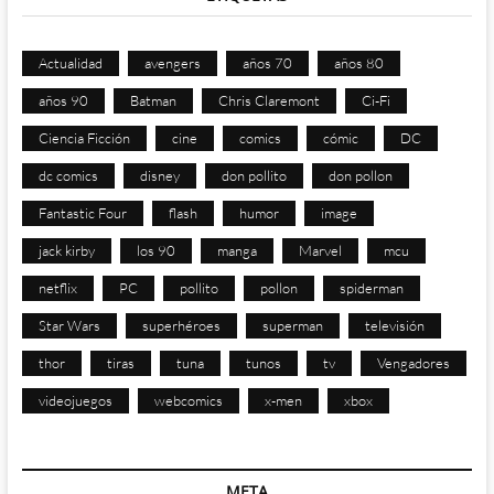
Actualidad
avengers
años 70
años 80
años 90
Batman
Chris Claremont
Ci-Fi
Ciencia Ficción
cine
comics
cómic
DC
dc comics
disney
don pollito
don pollon
Fantastic Four
flash
humor
image
jack kirby
los 90
manga
Marvel
mcu
netflix
PC
pollito
pollon
spiderman
Star Wars
superhéroes
superman
televisión
thor
tiras
tuna
tunos
tv
Vengadores
videojuegos
webcomics
x-men
xbox
META