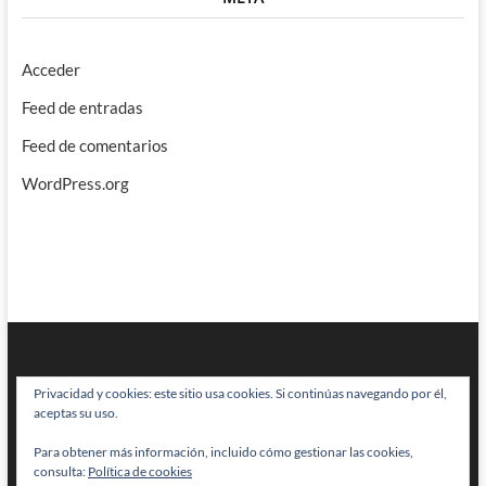
Acceder
Feed de entradas
Feed de comentarios
WordPress.org
Privacidad y cookies: este sitio usa cookies. Si continúas navegando por él,
aceptas su uso.
Para obtener más información, incluido cómo gestionar las cookies,
BRAINSTOMPING
| Diseñado por:
Theme Freesia
|
WordPress
| © Todos
consulta:
Política de cookies
los derechos reservados