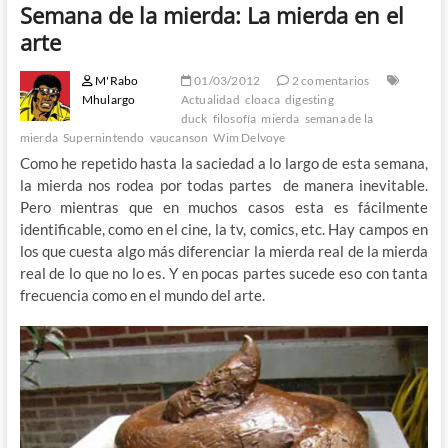
Semana de la mierda: La mierda en el
arte
M'Rabo
01/03/2012
2 comentarios
Mhulargo
Actualidad
cloaca
digesting
duck
filosofía
mierda
semana de la
mierda
Supernintendo
vaucanson
Wim Delvoye
Como he repetido hasta la saciedad a lo largo de esta semana,
la mierda nos rodea por todas partes de manera inevitable.
Pero mientras que en muchos casos esta es fácilmente
identificable, como en el cine, la tv, comics, etc. Hay campos en
los que cuesta algo más diferenciar la mierda real de la mierda
real de lo que no lo es. Y en pocas partes sucede eso con tanta
frecuencia como en el mundo del arte.