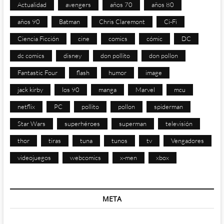
Actualidad
avengers
años 70
años 80
años 90
Batman
Chris Claremont
Ci-Fi
Ciencia Ficción
cine
comics
cómic
DC
dc comics
disney
don pollito
don pollon
Fantastic Four
flash
humor
image
jack kirby
los 90
manga
Marvel
mcu
netflix
PC
pollito
pollon
spiderman
Star Wars
superhéroes
superman
televisión
thor
tiras
tuna
tunos
tv
Vengadores
videojuegos
webcomics
x-men
xbox
META