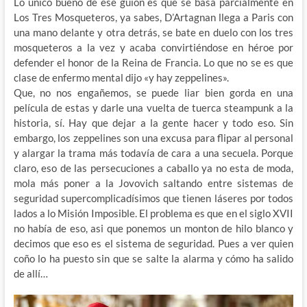
Lo único bueno de ese guión es que se basa parcialmente en
Los Tres Mosqueteros, ya sabes, D’Artagnan llega a Paris con
una mano delante y otra detrás, se bate en duelo con los tres
mosqueteros a la vez y acaba convirtiéndose en héroe por
defender el honor de la Reina de Francia. Lo que no se es que
clase de enfermo mental dijo «y hay zeppelines».
Que, no nos engañemos, se puede liar bien gorda en una
película de estas y darle una vuelta de tuerca steampunk a la
historia, sí. Hay que dejar a la gente hacer y todo eso. Sin
embargo, los zeppelines son una excusa para flipar al personal
y alargar la trama más todavía de cara a una secuela. Porque
claro, eso de las persecuciones a caballo ya no esta de moda,
mola más poner a la Jovovich saltando entre sistemas de
seguridad supercomplicadísimos que tienen láseres por todos
lados a lo Misión Imposible. El problema es que en el siglo XVII
no había de eso, asi que ponemos un monton de hilo blanco y
decimos que eso es el sistema de seguridad. Pues a ver quien
coño lo ha puesto sin que se salte la alarma y cómo ha salido
de allí…