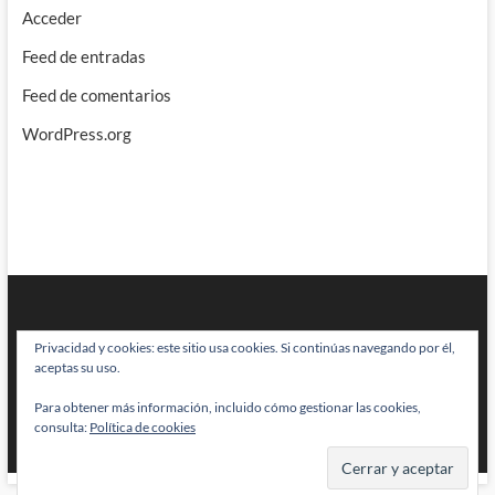
Acceder
Feed de entradas
Feed de comentarios
WordPress.org
Privacidad y cookies: este sitio usa cookies. Si continúas navegando por él,
aceptas su uso.
Para obtener más información, incluido cómo gestionar las cookies,
BRAINSTOMPING
| Diseñado por:
Theme Freesia
|
WordPress
| © Todos
consulta:
Política de cookies
los derechos reservados