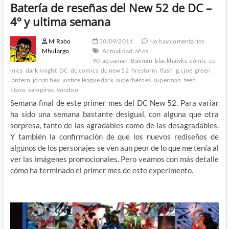
Batería de reseñas del New 52 de DC –
4º y ultima semana
M'Rabo
30/09/2011
No hay comentarios
Mhulargo
Actualidad
años
90
aquaman
Batman
blackhawks
cómic
co
mics
dark knight
DC
dc comics
dc new 52
firestorm
flash
g.i.joe
green
lantern
jonah hex
justice league dark
superhéroes
superman
teen
titans
vampiros
voodoo
Semana final de este primer mes del DC New 52. Para variar
ha sido una semana bastante desigual, con alguna que otra
sorpresa, tanto de las agradables como de las desagradables.
Y también la confirmación de que los nuevos rediseños de
algunos de los personajes se ven aun peor de lo que me tenía al
ver las imágenes promocionales. Pero veamos con más detalle
cómo ha terminado el primer mes de este experimento.