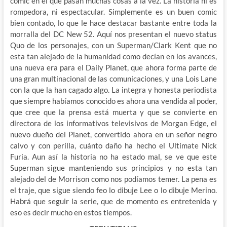
comic en el que pasan muchas cosas a la vez. La historia ni es
rompedora, ni espectacular. Simplemente es un buen comic
bien contado, lo que le hace destacar bastante entre toda la
morralla del DC New 52. Aquí nos presentan el nuevo status
Quo de los personajes, con un Superman/Clark Kent que no
esta tan alejado de la humanidad como decían en los avances,
una nueva era para el Daily Planet, que ahora forma parte de
una gran multinacional de las comunicaciones, y una Lois Lane
con la que la han cagado algo. La integra y honesta periodista
que siempre habíamos conocido es ahora una vendida al poder,
que cree que la prensa está muerta y que se convierte en
directora de los informativos televisivos de Morgan Edge, el
nuevo dueño del Planet, convertido ahora en un señor negro
calvo y con perilla, cuánto daño ha hecho el Ultimate Nick
Furia. Aun así la historia no ha estado mal, se ve que este
Superman sigue manteniendo sus principios y no esta tan
alejado del de Morrison como nos podíamos temer. La pena es
el traje, que sigue siendo feo lo dibuje Lee o lo dibuje Merino.
Habrá que seguir la serie, que de momento es entretenida y
eso es decir mucho en estos tiempos.