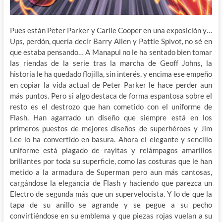
Pues están Peter Parker y Carlie Cooper en una exposición y…
Ups, perdón, quería decir Barry Allen y Pattie Spivot, no sé en
que estaba pensando… A Manapul no le ha sentado bien tomar
las riendas de la serie tras la marcha de Geoff Johns, la
historia le ha quedado flojilla, sin interés, y encima ese empeño
en copiar la vida actual de Peter Parker le hace perder aun
más puntos. Pero si algo destaca de forma espantosa sobre el
resto es el destrozo que han cometido con el uniforme de
Flash. Han agarrado un diseño que siempre está en los
primeros puestos de mejores diseños de superhéroes y Jim
Lee lo ha convertido en basura. Ahora el elegante y sencillo
uniforme está plagado de rayitas y relámpagos amarillos
brillantes por toda su superficie, como las costuras que le han
metido a la armadura de Superman pero aun más cantosas,
cargándose la elegancia de Flash y haciendo que parezca un
Electro de segunda más que un supervelocista. Y lo de que la
tapa de su anillo se agrande y se pegue a su pecho
convirtiéndose en su emblema y que piezas rojas vuelan a su