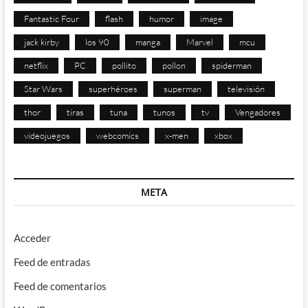
Fantastic Four
flash
humor
image
jack kirby
los 90
manga
Marvel
mcu
netflix
PC
pollito
pollon
spiderman
Star Wars
superhéroes
superman
televisión
thor
tiras
tuna
tunos
tv
Vengadores
videojuegos
webcomics
x-men
xbox
META
Acceder
Feed de entradas
Feed de comentarios