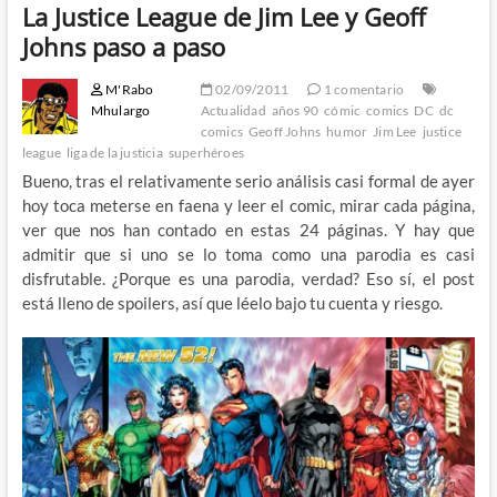
La Justice League de Jim Lee y Geoff
Johns paso a paso
M'Rabo
02/09/2011
1 comentario
Mhulargo
Actualidad
años 90
cómic
comics
DC
dc
comics
Geoff Johns
humor
Jim Lee
justice
league
liga de la justicia
superhéroes
Bueno, tras el relativamente serio análisis casi formal de ayer
hoy toca meterse en faena y leer el comic, mirar cada página,
ver que nos han contado en estas 24 páginas. Y hay que
admitir que si uno se lo toma como una parodia es casi
disfrutable. ¿Porque es una parodia, verdad? Eso sí, el post
está lleno de spoilers, así que léelo bajo tu cuenta y riesgo.