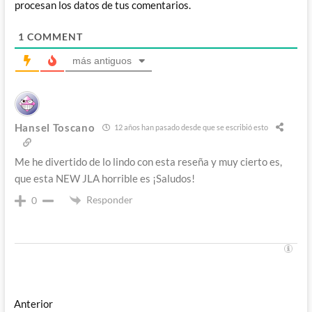
procesan los datos de tus comentarios.
1
COMMENT
más antiguos
Hansel Toscano
12 años han pasado desde que se escribió esto
Me he divertido de lo lindo con esta reseña y muy cierto es,
que esta NEW JLA horrible es ¡Saludos!
Responder
0
Navegación
Entrada
Anterior