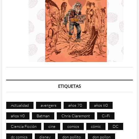
ETIQUETAS
Actualidad
avengers
años 70
años 80
años 90
Batman
Chris Claremont
Ci-Fi
Ciencia Ficción
cine
comics
cómic
DC
dc comics
disney
don pollito
don pollon