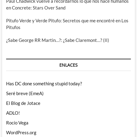
Paul Chadwick vuelve a recordarnos lo que nos hace humanos
en Concrete: Stars Over Sand
Pitufo Verde y Verde Pitufo: Secretos que me encontré en Los
Pitufos
¿Sabe George RR Martin…?: ¿Sabe Claremont…? (II)
ENLACES
Has DC done something stupid today?
Seré breve (EmeA)
El Blog de Jotace
ADLO!
Rocío Vega
WordPress.org