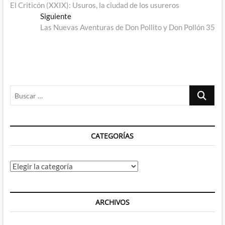
anterior:
El Criticón (XXIX): Usuros, la ciudad de los usureros
de
Entrada
Siguiente
entradas
siguiente:
Las Nuevas Aventuras de Don Pollito y Don Pollón 35
Buscar
…
CATEGORÍAS
Categorías
ARCHIVOS