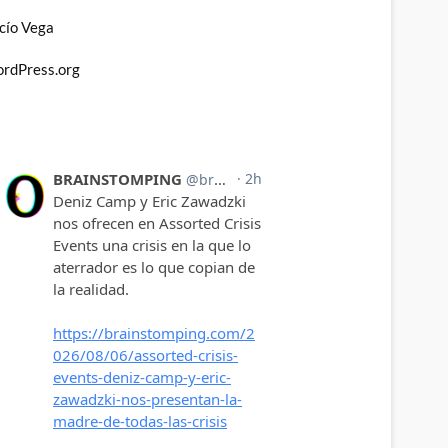
cío Vega
rdPress.org