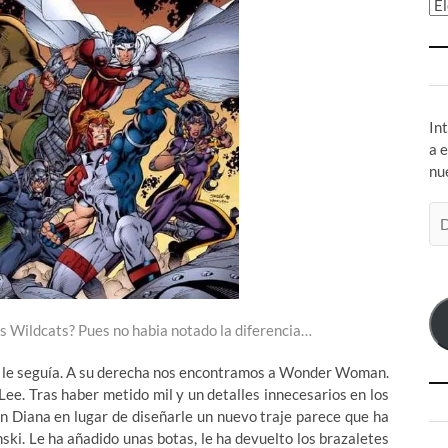
Ar
In
a 
nu
Di
de
co
el
s Wildcats? Pues no habia notado la diferencia…
 le seguía. A su derecha nos encontramos a Wonder Woman.
e. Tras haber metido mil y un detalles innecesarios en los
 Diana en lugar de diseñarle un nuevo traje parece que ha
nski. Le ha añadido unas botas, le ha devuelto los brazaletes