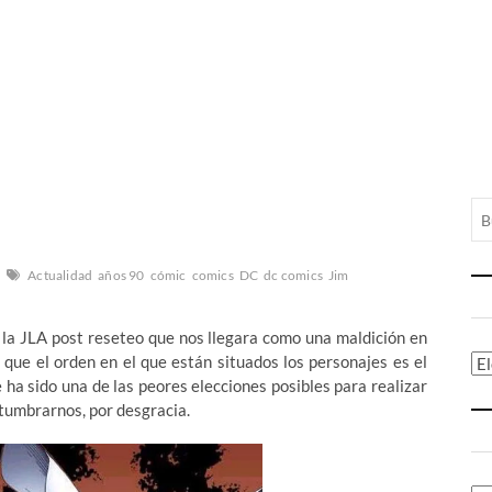
Actualidad
años 90
cómic
comics
DC
dc comics
Jim
 la JLA post reseteo que nos llegara como una maldición en
que el orden en el que están situados los personajes es el
Ca
 ha sido una de las peores elecciones posibles para realizar
stumbrarnos, por desgracia.