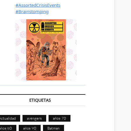
ETIQUETAS
Actualidad
avengers
años 70
años 80
años 90
Batman