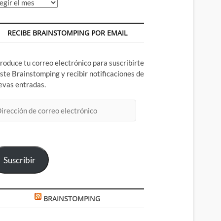
chivos
RECIBE BRAINSTOMPING POR EMAIL
troduce tu correo electrónico para suscribirte
este Brainstomping y recibir notificaciones de
evas entradas.
rección
rreo
ectrónico
Suscribir
BRAINSTOMPING