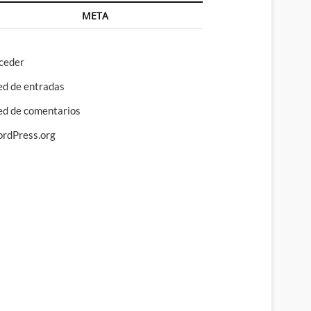
META
ceder
ed de entradas
ed de comentarios
rdPress.org