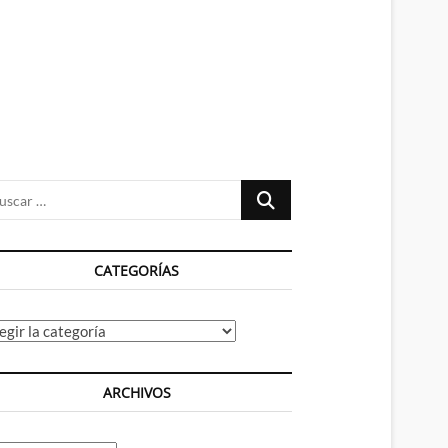
n
ú
Buscar
…
CATEGORÍAS
tegorías
ARCHIVOS