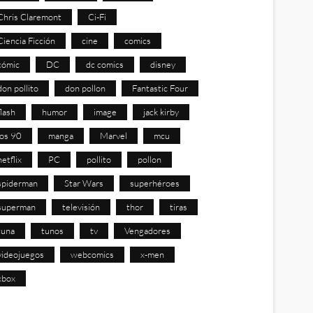
Chris Claremont
Ci-Fi
Ciencia Ficción
cine
comics
cómic
DC
dc comics
disney
don pollito
don pollon
Fantastic Four
flash
humor
image
jack kirby
los 90
manga
Marvel
mcu
netflix
PC
pollito
pollon
spiderman
Star Wars
superhéroes
superman
televisión
thor
tiras
tuna
tunos
tv
Vengadores
videojuegos
webcomics
x-men
xbox