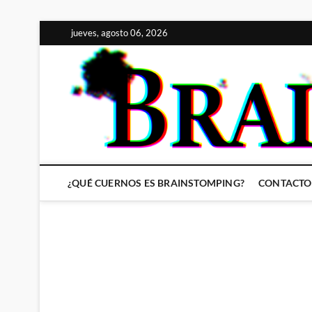
Saltar
jueves, agosto 06, 2026
al
contenido
¿QUÉ CUERNOS ES BRAINSTOMPING?
CONTACTO