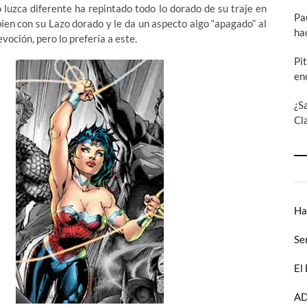
lo luzca diferente ha repintado todo lo dorado de su traje en
Pa
ien con su Lazo dorado y le da un aspecto algo “apagado” al
ha
evoción, pero lo prefería a este.
Pi
en
¿S
Cl
Ha
Se
El
AD