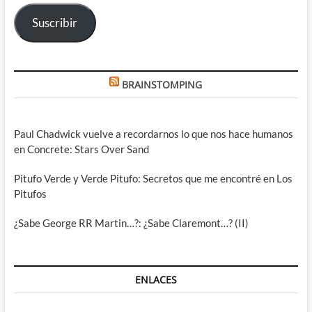
electrónico
Suscribir
BRAINSTOMPING
Paul Chadwick vuelve a recordarnos lo que nos hace humanos
en Concrete: Stars Over Sand
Pitufo Verde y Verde Pitufo: Secretos que me encontré en Los
Pitufos
¿Sabe George RR Martin…?: ¿Sabe Claremont…? (II)
ENLACES