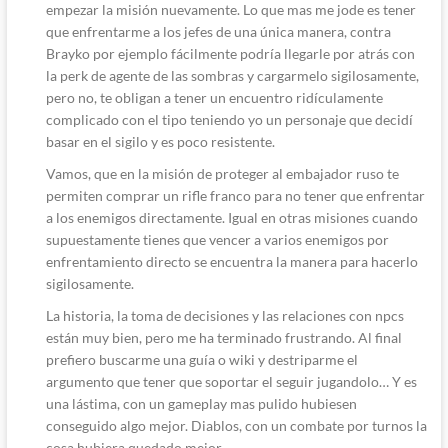
empezar la misión nuevamente. Lo que mas me jode es tener
que enfrentarme a los jefes de una única manera, contra
Brayko por ejemplo fácilmente podría llegarle por atrás con
la perk de agente de las sombras y cargarmelo sigilosamente,
pero no, te obligan a tener un encuentro ridículamente
complicado con el tipo teniendo yo un personaje que decidí
basar en el sigilo y es poco resistente.
Vamos, que en la misión de proteger al embajador ruso te
permiten comprar un rifle franco para no tener que enfrentar
a los enemigos directamente. Igual en otras misiones cuando
supuestamente tienes que vencer a varios enemigos por
enfrentamiento directo se encuentra la manera para hacerlo
sigilosamente.
La historia, la toma de decisiones y las relaciones con npcs
están muy bien, pero me ha terminado frustrando. Al final
prefiero buscarme una guía o wiki y destriparme el
argumento que tener que soportar el seguir jugandolo… Y es
una lástima, con un gameplay mas pulido hubiesen
conseguido algo mejor. Diablos, con un combate por turnos la
cosa hubiera quedado mejor.