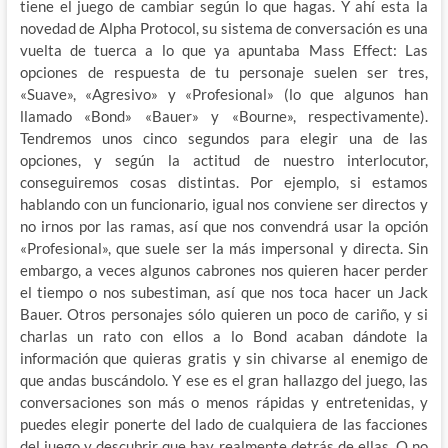
tiene el juego de cambiar según lo que hagas. Y ahí esta la
novedad de Alpha Protocol, su sistema de conversación es una
vuelta de tuerca a lo que ya apuntaba Mass Effect: Las
opciones de respuesta de tu personaje suelen ser tres,
«Suave», «Agresivo» y «Profesional» (lo que algunos han
llamado «Bond» «Bauer» y «Bourne», respectivamente).
Tendremos unos cinco segundos para elegir una de las
opciones, y según la actitud de nuestro interlocutor,
conseguiremos cosas distintas. Por ejemplo, si estamos
hablando con un funcionario, igual nos conviene ser directos y
no irnos por las ramas, así que nos convendrá usar la opción
«Profesional», que suele ser la más impersonal y directa. Sin
embargo, a veces algunos cabrones nos quieren hacer perder
el tiempo o nos subestiman, así que nos toca hacer un Jack
Bauer. Otros personajes sólo quieren un poco de cariño, y si
charlas un rato con ellos a lo Bond acaban dándote la
información que quieras gratis y sin chivarse al enemigo de
que andas buscándolo. Y ese es el gran hallazgo del juego, las
conversaciones son más o menos rápidas y entretenidas, y
puedes elegir ponerte del lado de cualquiera de las facciones
del juego y descubrir que hay realmente detrás de ellas. O no