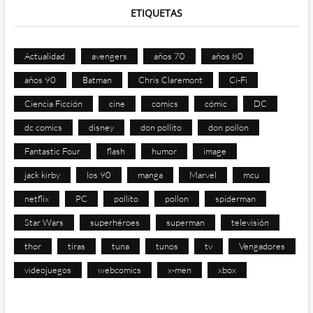
ETIQUETAS
Actualidad
avengers
años 70
años 80
años 90
Batman
Chris Claremont
Ci-Fi
Ciencia Ficción
cine
comics
cómic
DC
dc comics
disney
don pollito
don pollon
Fantastic Four
flash
humor
image
jack kirby
los 90
manga
Marvel
mcu
netflix
PC
pollito
pollon
spiderman
Star Wars
superhéroes
superman
televisión
thor
tiras
tuna
tunos
tv
Vengadores
videojuegos
webcomics
x-men
xbox