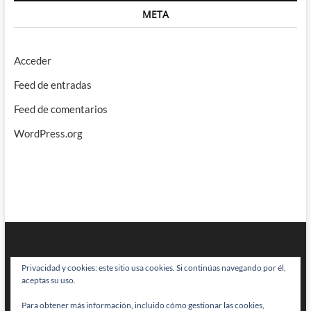
META
Acceder
Feed de entradas
Feed de comentarios
WordPress.org
Privacidad y cookies: este sitio usa cookies. Si continúas navegando por él,
aceptas su uso.
Para obtener más información, incluido cómo gestionar las cookies,
BRAINSTOMPING
| Diseñado por:
Theme Freesia
|
WordPress
| © Todos