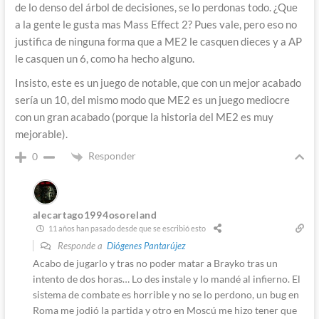
de lo denso del árbol de decisiones, se lo perdonas todo. ¿Que
a la gente le gusta mas Mass Effect 2? Pues vale, pero eso no
justifica de ninguna forma que a ME2 le casquen dieces y a AP
le casquen un 6, como ha hecho alguno.
Insisto, este es un juego de notable, que con un mejor acabado
sería un 10, del mismo modo que ME2 es un juego mediocre
con un gran acabado (porque la historia del ME2 es muy
mejorable).
Responder
0
alecartago1994osoreland
11 años han pasado desde que se escribió esto
Responde a
Diógenes Pantarújez
Acabo de jugarlo y tras no poder matar a Brayko tras un
intento de dos horas… Lo des instale y lo mandé al infierno. El
sistema de combate es horrible y no se lo perdono, un bug en
Roma me jodió la partida y otro en Moscú me hizo tener que