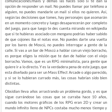
comunicaciones/mails y demás las haces sólo si te dan la
opción de responder un mail. No puedes llamar por teléfono a
alguien, no puedes mandarle un mail si ellos no quieren. Así,
según las decisiones que tomes, hay personajes que asomarán
en un momento concreto y luego desaparecerán por completo
del juego, para que luego te des cuenta mirando en wikipedia
que si te hubieras asociado con mengano podrías haber sabido
de que cojones iba el notas ese. No puedes darte una vuelta
por los bares de Moscú, no puedes interrogar a gente de la
calle. Si vas a un bar de Moscú a hablar con un viejo borracho,
es porque eliges la misión que te dan de hablar con el viejo
borracho. Vamos, que es un RPG minimalista, para gente que
quiere ir a lo directo. Y es la verdadera pena de este juego, que
esta diseñado para ser un Mass Effect Arcade o algo parecido,
y si se lo hubieran currado más, las cosas habrían sido bien
distintas.
Obsidian lleva años arrastrando un problema gordo, y es que
sigue currándose las cosas que se curraba hace 10 años,
cuando los motores gráficos de los RPG eran 2D y crear un
mundo infinito lleno de NPCs costaba mucho menos tiempo y