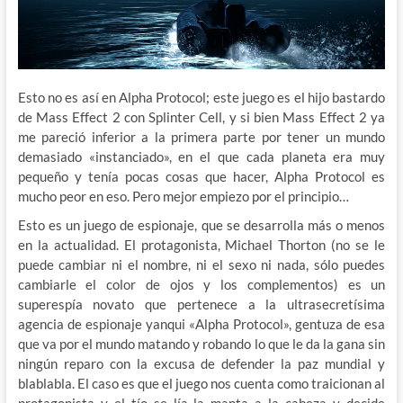
Esto no es así en Alpha Protocol;
este juego es el hijo bastardo
de Mass Effect 2 con Splinter Cell, y si bien Mass Effect 2 ya
me pareció inferior a la primera parte por tener un mundo
demasiado «instanciado», en el que cada planeta era muy
pequeño y tenía pocas cosas que hacer, Alpha Protocol es
mucho peor en eso. Pero mejor empiezo por el principio…
Esto es un juego de espionaje, que se desarrolla más o menos
en la actualidad. El protagonista, Michael Thorton (no se le
puede cambiar ni el nombre, ni el sexo ni nada, sólo puedes
cambiarle el color de ojos y los complementos) es un
superespía novato que pertenece a la ultrasecretísima
agencia de espionaje yanqui «Alpha Protocol», gentuza de esa
que va por el mundo matando y robando lo que le da la gana sin
ningún reparo con la excusa de defender la paz mundial y
blablabla. El caso es que el juego nos cuenta como traicionan al
protagonista y el tío se lía la manta a la cabeza y decide