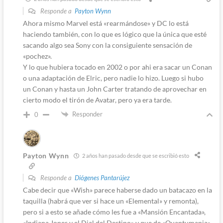
Responde a
Payton Wynn
Ahora mismo Marvel está «rearmándose» y DC lo está
haciendo también, con lo que es lógico que la única que esté
sacando algo sea Sony con la consiguiente sensación de
«pochez».
Y lo que hubiera tocado en 2002 o por ahi era sacar un Conan
o una adaptación de Elric, pero nadie lo hizo. Luego si hubo
un Conan y hasta un John Carter tratando de aprovechar en
cierto modo el tirón de Avatar, pero ya era tarde.
Responder
0
Payton Wynn
2 años han pasado desde que se escribió esto
Responde a
Diógenes Pantarújez
Cabe decir que «Wish» parece haberse dado un batacazo en la
taquilla (habrá que ver si hace un «Elemental» y remonta),
pero si a esto se añade cómo les fue a «Mansión Encantada»,
«Indiana Jones y el Dial del Destino» y que de «Quantumania»