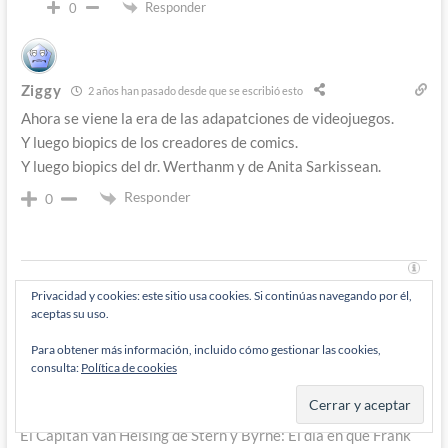
Responder
0
Ziggy
2 años han pasado desde que se escribió esto
Ahora se viene la era de las adapatciones de videojuegos.
Y luego biopics de los creadores de comics.
Y luego biopics del dr. Werthanm y de Anita Sarkissean.
Responder
0
Privacidad y cookies: este sitio usa cookies. Si continúas navegando por él,
aceptas su uso.
Navegación
Entrada
Anterior
Para obtener más información, incluido cómo gestionar las cookies,
anterior:
Jay Garrick The Flash – Jeremy Adams, Diego Olortegui y la
consulta:
Política de cookies
de
nueva miembro de la familia Flash
entradas
Entrada
Siguiente
siguiente:
El Capitán Van Helsing de Stern y Byrne: El día en que Frank