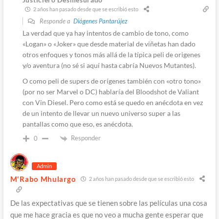
2 años han pasado desde que se escribió esto
Responde a
Diógenes Pantarújez
La verdad que ya hay intentos de cambio de tono, como
«Logan» o «Joker» que desde material de viñetas han dado
otros enfoques y tonos más allá de la típica peli de origenes
y/o aventura (no sé si aquí hasta cabría Nuevos Mutantes).
O como peli de supers de orígenes también con «otro tono»
(por no ser Marvel o DC) hablaría del Bloodshot de Valiant
con Vin Diesel. Pero como está se quedo en anécdota en vez
de un intento de llevar un nuevo universo super a las
pantallas como que eso, es anécdota.
Responder
0
Admin
M'Rabo Mhulargo
2 años han pasado desde que se escribió esto
De las expectativas que se tienen sobre las películas una cosa
que me hace gracia es que no veo a mucha gente esperar que