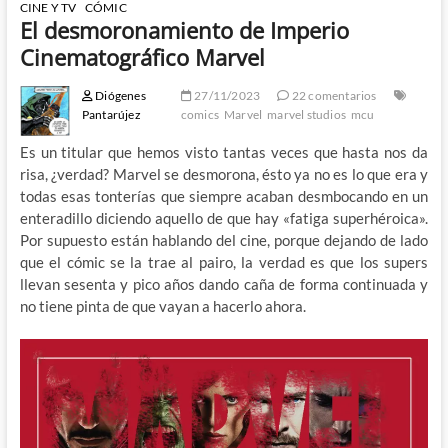
CINE Y TV
CÓMIC
El desmoronamiento de Imperio
Cinematográfico Marvel
Diógenes
27/11/2023
22 comentarios
Pantarújez
comics
Marvel
marvel studios
mcu
Es un titular que hemos visto tantas veces que hasta nos da
risa, ¿verdad? Marvel se desmorona, ésto ya no es lo que era y
todas esas tonterías que siempre acaban desmbocando en un
enteradillo diciendo aquello de que hay «fatiga superhéroica».
Por supuesto están hablando del cine, porque dejando de lado
que el cómic se la trae al pairo, la verdad es que los supers
llevan sesenta y pico años dando caña de forma continuada y
no tiene pinta de que vayan a hacerlo ahora.