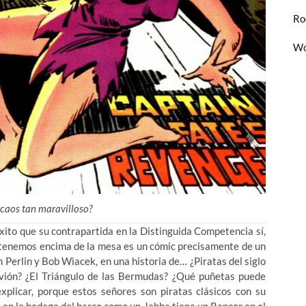
Ro
Wo
 caos tan maravilloso?
xito que su contrapartida en la Distinguida Competencia sí,
tenemos encima de la mesa es un cómic precisamente de un
 Perlin y Bob Wiacek, en una historia de… ¿Piratas del siglo
avión? ¿El Triángulo de las Bermudas? ¿Qué puñetas puede
xplicar, porque estos señores son piratas clásicos con su
en la bodega del barco como un Jabba tiene un Rancor en el