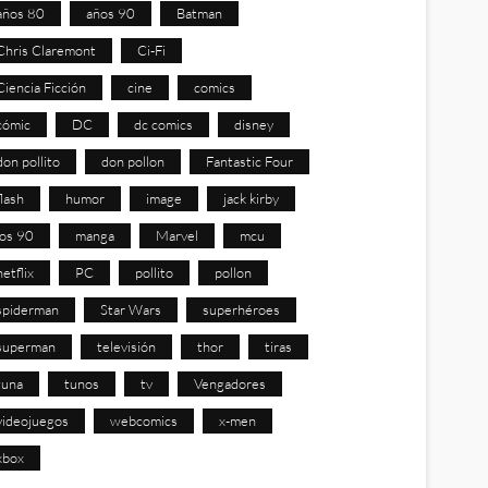
años 80
años 90
Batman
Chris Claremont
Ci-Fi
Ciencia Ficción
cine
comics
cómic
DC
dc comics
disney
don pollito
don pollon
Fantastic Four
flash
humor
image
jack kirby
los 90
manga
Marvel
mcu
netflix
PC
pollito
pollon
spiderman
Star Wars
superhéroes
superman
televisión
thor
tiras
tuna
tunos
tv
Vengadores
videojuegos
webcomics
x-men
xbox