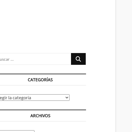
n
ú
Buscar
…
CATEGORÍAS
tegorías
ARCHIVOS