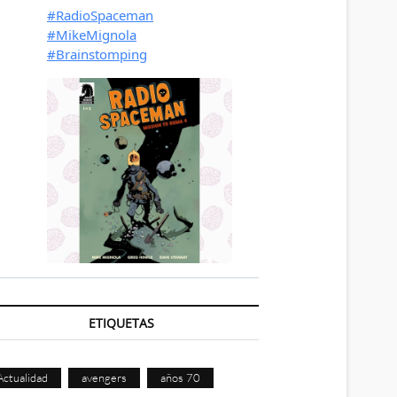
ETIQUETAS
Actualidad
avengers
años 70