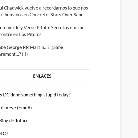
ul Chadwick vuelve a recordarnos lo que nos
ce humanos en Concrete: Stars Over Sand
tufo Verde y Verde Pitufo: Secretos que me
contré en Los Pitufos
abe George RR Martin…?: ¿Sabe
aremont…? (II)
ENLACES
s DC done something stupid today?
ré breve (EmeA)
 Blog de Jotace
LO!