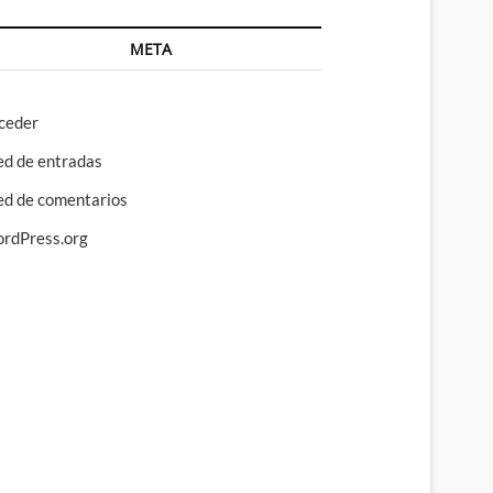
META
ceder
ed de entradas
ed de comentarios
rdPress.org