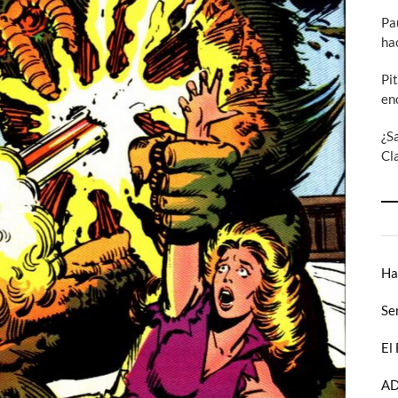
Pa
ha
Pi
en
¿S
Cl
Ha
Se
El
AD