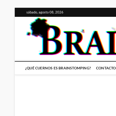
Saltar
sábado, agosto 08, 2026
al
contenido
¿QUÉ CUERNOS ES BRAINSTOMPING?
CONTACTO