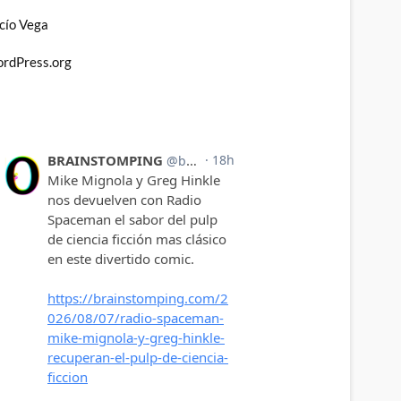
cío Vega
rdPress.org