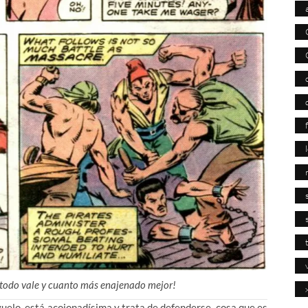
 ¡todo vale y cuanto más enajenado mejor!
vuelo, está acojonadísima y trata de defenderse, cosa que es