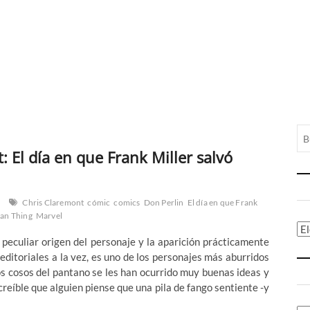
 El día en que Frank Miller salvó
Chris Claremont
cómic
comics
Don Perlin
El día en que Frank
an Thing
Marvel
Ca
 peculiar origen del personaje y la aparición prácticamente
editoriales a la vez, es uno de los personajes más aburridos
os cosos del pantano se les han ocurrido muy buenas ideas y
creíble que alguien piense que una pila de fango sentiente -y