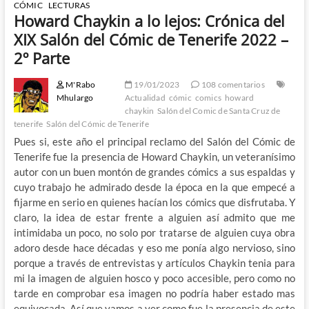
CÓMIC
LECTURAS
Howard Chaykin a lo lejos: Crónica del
XIX Salón del Cómic de Tenerife 2022 –
2º Parte
M'Rabo
19/01/2023
108 comentarios
Mhulargo
Actualidad
cómic
comics
howard
chaykin
Salón del Comic de Santa Cruz de
tenerife
Salón del Cómic de Tenerife
Pues si, este año el principal reclamo del Salón del Cómic de
Tenerife fue la presencia de Howard Chaykin, un veteranísimo
autor con un buen montón de grandes cómics a sus espaldas y
cuyo trabajo he admirado desde la época en la que empecé a
fijarme en serio en quienes hacían los cómics que disfrutaba. Y
claro, la idea de estar frente a alguien así admito que me
intimidaba un poco, no solo por tratarse de alguien cuya obra
adoro desde hace décadas y eso me ponía algo nervioso, sino
porque a través de entrevistas y artículos Chaykin tenia para
mi la imagen de alguien hosco y poco accesible, pero como no
tarde en comprobar esa imagen no podría haber estado mas
equivocada. Así que vamos a ver como fue la presencia de este