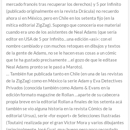
mercado francés tras recuperar los derechos) y 5 por Infinito
(publicado originalmente en la revista Drácula) no recuerdo
ahora si en México, pero en Chile en los setenta fijo (en la
mítica editorial ZigZag). Supongo que conocería ese material
cuando era uno de los asistentes de Neal Adams (que sería
editor en USA de 5 por Infinito…una edición «así»: con el
nombre cambiado y con muchos retoques en dibujos y textos
de la gente de Adams, no se le hacen esas cosas a un cómic
que te ha gustado precisamente …el gozo de que le editase
Neal Adams pronto se le pasó a Maroto).
… También fue publicada tanto en Chile (en una de las revistas
de la ZigZag) como en México la serie Adam y Eva Detectives
Privados (conocida también como Adams & Evans en la
edición formato magazine de Rollan …aparte de su cabecera
propia breve en la editorial Rollan a finales de los setenta acá
también se vio alguna historia en la revista Cómics de la
editorial Ursus), serie «for export» de Selecciones Ilustradas
(Toutain) realizada por el gran Víctor Mora y varios dibujantes
(principalmente José Gual, muy bueno pero poco recordado,