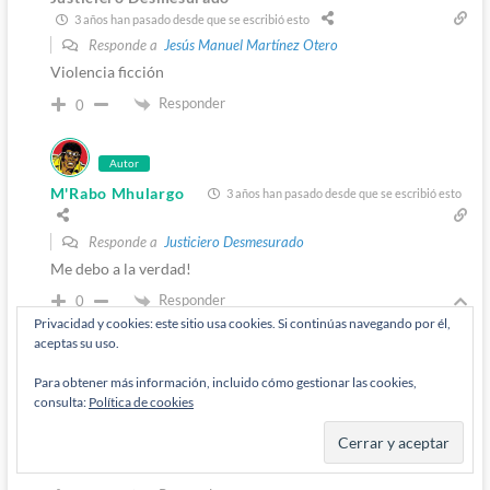
3 años han pasado desde que se escribió esto
Responde a
Jesús Manuel Martínez Otero
Violencia ficción
Responder
0
Autor
M'Rabo Mhulargo
3 años han pasado desde que se escribió esto
Responde a
Justiciero Desmesurado
Me debo a la verdad!
Responder
0
Privacidad y cookies: este sitio usa cookies. Si continúas navegando por él,
aceptas su uso.
Para obtener más información, incluido cómo gestionar las cookies,
Justiciero Desmesurado
consulta:
Política de cookies
3 años han pasado desde que se escribió esto
Responde a
M'Rabo Mhulargo
Adornala