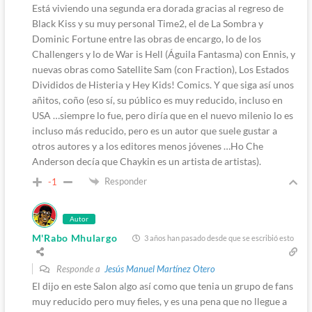
Está viviendo una segunda era dorada gracias al regreso de
Black Kiss y su muy personal Time2, el de La Sombra y
Dominic Fortune entre las obras de encargo, lo de los
Challengers y lo de War is Hell (Águila Fantasma) con Ennis, y
nuevas obras como Satellite Sam (con Fraction), Los Estados
Divididos de Histeria y Hey Kids! Comics. Y que siga así unos
añitos, coño (eso sí, su público es muy reducido, incluso en
USA …siempre lo fue, pero diría que en el nuevo milenio lo es
incluso más reducido, pero es un autor que suele gustar a
otros autores y a los editores menos jóvenes …Ho Che
Anderson decía que Chaykin es un artista de artistas).
Responder
-1
Autor
M'Rabo Mhulargo
3 años han pasado desde que se escribió esto
Responde a
Jesús Manuel Martínez Otero
El dijo en este Salon algo así como que tenia un grupo de fans
muy reducido pero muy fieles, y es una pena que no llegue a