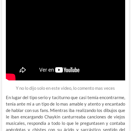
Y no lo dijo solo en este video, lo comento mas veces
En lugar del tipo serio y taciturno que casi temía encontrarme,
tenia ante mi a un tipo de lo mas amable y atento y encantado
de hablar con sus fans. Mientras iba realizando los dibujos que
le iban encargando Chaykin canturreaba canciones de viejos
musicales, respondía a todo lo que le preguntasen y contaba
anécdotas y chistes con su ácido y sarcástico sentido del