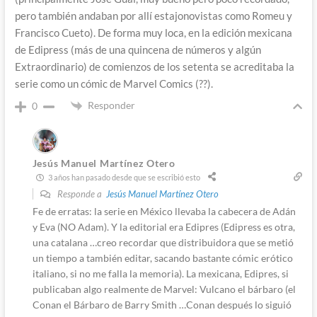
pero también andaban por allí estajonovistas como Romeu y
Francisco Cueto). De forma muy loca, en la edición mexicana
de Edipress (más de una quincena de números y algún
Extraordinario) de comienzos de los setenta se acreditaba la
serie como un cómic de Marvel Comics (??).
Responder
0
Jesús Manuel Martínez Otero
3 años han pasado desde que se escribió esto
Responde a
Jesús Manuel Martínez Otero
Fe de erratas: la serie en México llevaba la cabecera de Adán
y Eva (NO Adam). Y la editorial era Edipres (Edipress es otra,
una catalana …creo recordar que distribuidora que se metió
un tiempo a también editar, sacando bastante cómic erótico
italiano, si no me falla la memoria). La mexicana, Edipres, si
publicaban algo realmente de Marvel: Vulcano el bárbaro (el
Conan el Bárbaro de Barry Smith …Conan después lo siguió