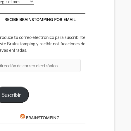
chivos
RECIBE BRAINSTOMPING POR EMAIL
troduce tu correo electrónico para suscribirte
este Brainstomping y recibir notificaciones de
evas entradas.
rección
rreo
ectrónico
Suscribir
BRAINSTOMPING