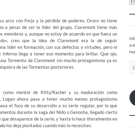
Ar
su arco con Forja y la pérdida de poderes, Ororo no tiene
o a pesar de ser la líder del grupo. Claremont tiene más
os miembros y, aunque no estoy de acuerdo en que fuera un
In
ado», creo que la idea de Claremont era la de seguir
a 
a líder en formación, con sus defectos y virtudes, pero ni
nu
 Inferno llega a tener ese momento para brillar. Que ojo,
una Tormenta de Claremont sin mucho protagonismo ya es
Di
lquiera de las Tormentas posteriores.
de
co
el
a como mentor de Kitty/Rachel y su maduración como
», Logan ahora pasa a tener mucho menos protagonismo
sa el foco de su desarrollo a su serie regular, por lo que
mentos durante la saga del Nido o Genosha, llegado cierto
 que desaparece de la serie, y hasta lo hace literalmente en
ndo los deja plantados cuando más lo necesitan.