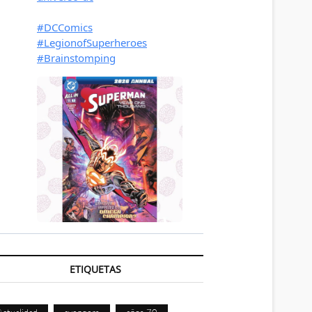
ETIQUETAS
Actualidad
avengers
años 70