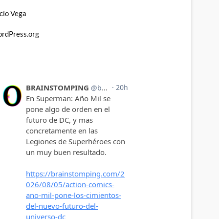
cío Vega
rdPress.org