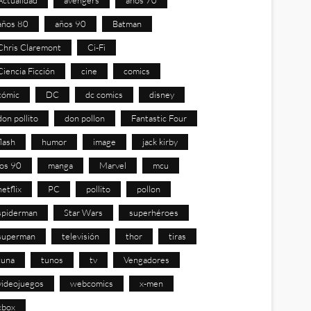
años 80
años 90
Batman
Chris Claremont
Ci-Fi
Ciencia Ficción
cine
comics
cómic
DC
dc comics
disney
don pollito
don pollon
Fantastic Four
flash
humor
image
jack kirby
los 90
manga
Marvel
mcu
netflix
PC
pollito
pollon
spiderman
Star Wars
superhéroes
superman
televisión
thor
tiras
tuna
tunos
tv
Vengadores
videojuegos
webcomics
x-men
xbox