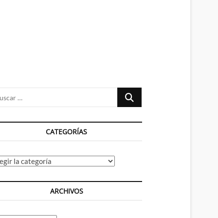
n
ú
Buscar
…
CATEGORÍAS
tegorías
ARCHIVOS