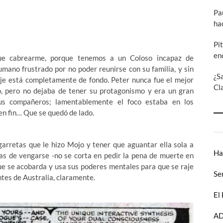
Pa
ha
Pi
en
ue cabrearme, porque tenemos a un Coloso incapaz de
mano frustrado por no poder reunirse con su familia, y sin
¿S
je está completamente de fondo. Peter nunca fue el mejor
Cl
o, pero no dejaba de tener su protagonismo y era un gran
us compañeros; lamentablemente el foco estaba en los
n fin… Que se quedó de lado.
garretas que le hizo Mojo y tener que aguantar ella sola a
Ha
nas de vengarse -no se corta en pedir la pena de muerte en
que se acobarda y usa sus poderes mentales para que se raje
Se
tes de Australia, claramente.
El
AD