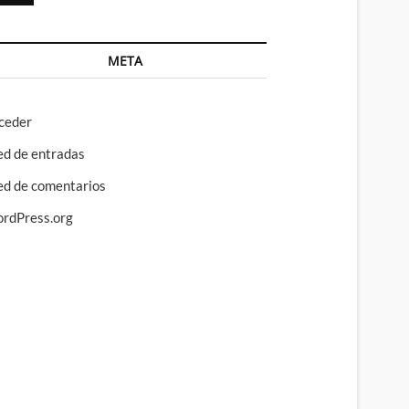
META
ceder
ed de entradas
ed de comentarios
rdPress.org