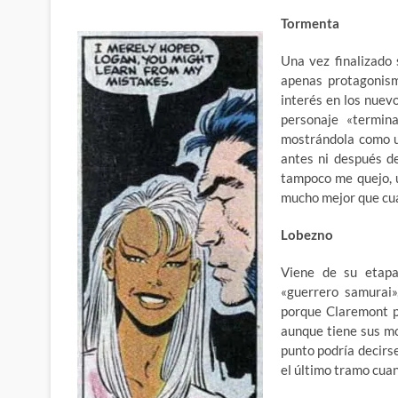
Tormenta
Una vez finalizado 
apenas protagonism
interés en los nuev
personaje «termin
mostrándola como un
antes ni después de
tampoco me quejo, 
mucho mejor que cua
Lobezno
Viene de su etap
«guerrero samurai
porque Claremont pa
aunque tiene sus mo
punto podría decirse
el último tramo cua