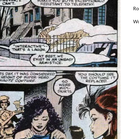
Ro
Wo