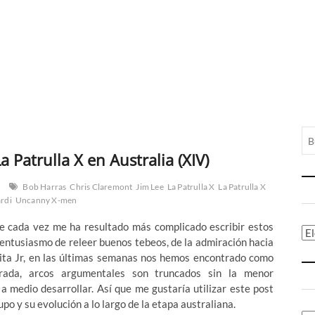
 Patrulla X en Australia (XIV)
Bob Harras
Chris Claremont
Jim Lee
La Patrulla X
La Patrulla X
ardi
Uncanny X-men
ue cada vez me ha resultado más complicado escribir estos
Ca
l entusiasmo de releer buenos tebeos, de la admiración hacia
ita Jr, en las últimas semanas nos hemos encontrado como
ada, arcos argumentales son truncados sin
la menor
medio desarrollar. Así que me gustaría utilizar este post
po y su evolución a lo largo de la etapa australiana.