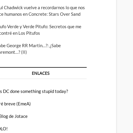
ul Chadwick vuelve a recordarnos lo que nos
ce humanos en Concrete: Stars Over Sand
tufo Verde y Verde Pitufo: Secretos que me
contré en Los Pitufos
abe George RR Martin…?: ¿Sabe
aremont…? (II)
ENLACES
s DC done something stupid today?
ré breve (EmeA)
 Blog de Jotace
LO!