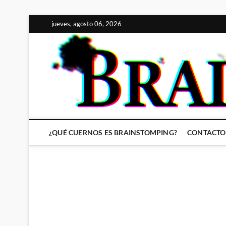
Saltar
jueves, agosto 06, 2026
al
contenido
¿QUÉ CUERNOS ES BRAINSTOMPING?
CONTACTO