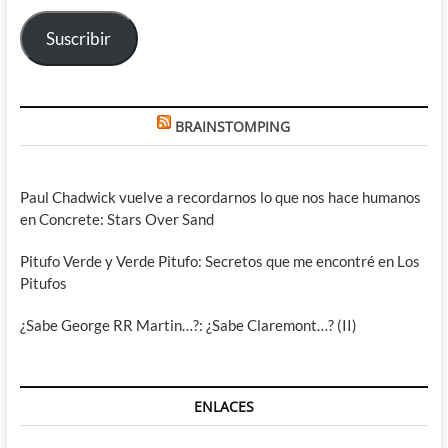
electrónico
Suscribir
BRAINSTOMPING
Paul Chadwick vuelve a recordarnos lo que nos hace humanos
en Concrete: Stars Over Sand
Pitufo Verde y Verde Pitufo: Secretos que me encontré en Los
Pitufos
¿Sabe George RR Martin…?: ¿Sabe Claremont…? (II)
ENLACES