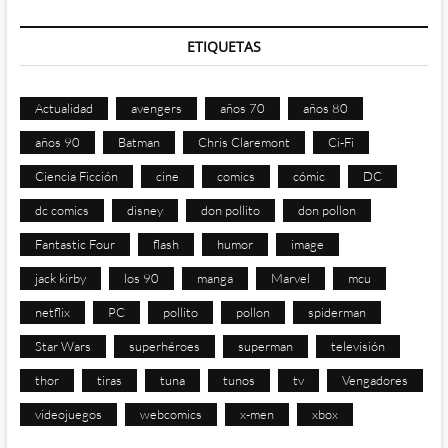
ETIQUETAS
Actualidad
avengers
años 70
años 80
años 90
Batman
Chris Claremont
Ci-Fi
Ciencia Ficción
cine
comics
cómic
DC
dc comics
disney
don pollito
don pollon
Fantastic Four
flash
humor
image
jack kirby
los 90
manga
Marvel
mcu
netflix
PC
pollito
pollon
spiderman
Star Wars
superhéroes
superman
televisión
thor
tiras
tuna
tunos
tv
Vengadores
videojuegos
webcomics
x-men
xbox