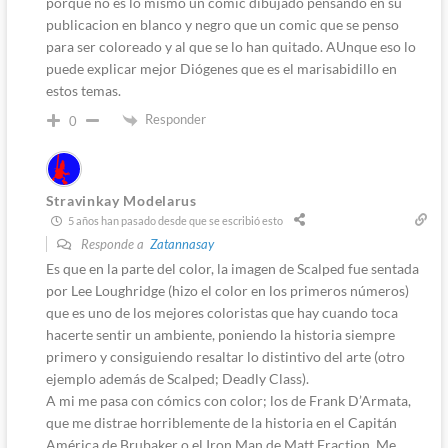
porque no es lo mismo un comic dibujado pensando en su
publicacion en blanco y negro que un comic que se penso
para ser coloreado y al que se lo han quitado. AUnque eso lo
puede explicar mejor Diógenes que es el marisabidillo en
estos temas.
Responder
0
Stravinkay Modelarus
5 años han pasado desde que se escribió esto
Responde a
Zatannasay
Es que en la parte del color, la imagen de Scalped fue sentada
por Lee Loughridge (hizo el color en los primeros números)
que es uno de los mejores coloristas que hay cuando toca
hacerte sentir un ambiente, poniendo la historia siempre
primero y consiguiendo resaltar lo distintivo del arte (otro
ejemplo además de Scalped; Deadly Class).
A mi me pasa con cómics con color; los de Frank D’Armata,
que me distrae horriblemente de la historia en el Capitán
América de Brubaker o el Iron Man de Matt Fraction. Me