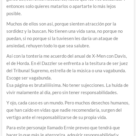
entonces solo quieres matarlos o apartarte lo más lejos
posible.
Muchos de ellos son así, porque sienten atracción por la
sordidez y la buscan. No tienen una vida sana, no porque no
puedan, si no porque si la tuviesen les daría un ataque de
ansiedad, rehuyen todo lo que sea salubre.
Así con la tontería me acuerdo del anual de X-Men con Davis,
el de Horda. En él Dazzler se enfrenta a la tesitura de ser juez
del Tribunal Supremo, estrella de la música o una vagabunda.
Escoge ser vagabunda.
Esa página es brutaliiiisima. No tener sujecciones. La huida de
vivir malamente al día, pero sin tener responsabilidades.
Y ojo, cada caso es un mundo. Pero muchos desechos humanos,
que han caido en vidas que nadie recomendaría, surgen del
vertigo ante el responsabilizarse de su propia vida.
Para este personaje llamado Ernie preveo que tendrá que
hacer lo que más le aterroriza, adquirir responsabilidad y