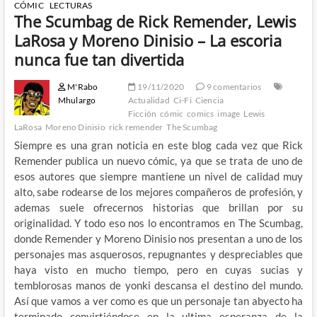
CÓMIC
LECTURAS
The Scumbag de Rick Remender, Lewis
LaRosa y Moreno Dinisio – La escoria
nunca fue tan divertida
M'Rabo
19/11/2020
9 comentarios
Mhulargo
Actualidad
Ci-Fi
Ciencia
Ficción
cómic
comics
image
Lewis
LaRosa
Moreno Dinisio
rick remender
The Scumbag
Siempre es una gran noticia en este blog cada vez que Rick
Remender publica un nuevo cómic, ya que se trata de uno de
esos autores que siempre mantiene un nivel de calidad muy
alto, sabe rodearse de los mejores compañeros de profesión, y
ademas suele ofrecernos historias que brillan por su
originalidad. Y todo eso nos lo encontramos en The Scumbag,
donde Remender y Moreno Dinisio nos presentan a uno de los
personajes mas asquerosos, repugnantes y despreciables que
haya visto en mucho tiempo, pero en cuyas sucias y
temblorosas manos de yonki descansa el destino del mundo.
Así que vamos a ver como es que un personaje tan abyecto ha
terminado convirtiéndose en la ultima esperanza de la