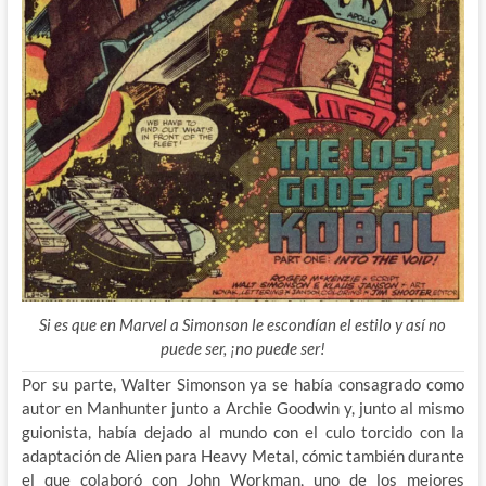
Si es que en Marvel a Simonson le escondían el estilo y así no
puede ser, ¡no puede ser!
Por su parte, Walter Simonson ya se había consagrado como
autor en Manhunter junto a Archie Goodwin y, junto al mismo
guionista, había dejado al mundo con el culo torcido con la
adaptación de Alien para Heavy Metal, cómic también durante
el que colaboró con John Workman, uno de los mejores