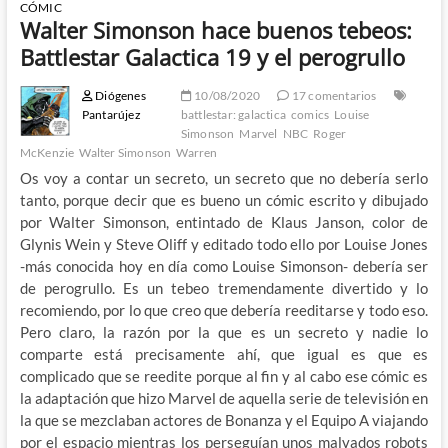
CÓMIC
Walter Simonson hace buenos tebeos:
Battlestar Galactica 19 y el perogrullo
Diógenes
10/08/2020
17 comentarios
Pantarújez
battlestar: galactica
comics
Louise
Simonson
Marvel
NBC
Roger
McKenzie
Walter Simonson
Warren
Os voy a contar un secreto, un secreto que no debería serlo
tanto, porque decir que es bueno un cómic escrito y dibujado
por Walter Simonson, entintado de Klaus Janson, color de
Glynis Wein y Steve Oliff y editado todo ello por Louise Jones
-más conocida hoy en día como Louise Simonson- debería ser
de perogrullo. Es un tebeo tremendamente divertido y lo
recomiendo, por lo que creo que debería reeditarse y todo eso.
Pero claro, la razón por la que es un secreto y nadie lo
comparte está precisamente ahí, que igual es que es
complicado que se reedite porque al fin y al cabo ese cómic es
la adaptación que hizo Marvel de aquella serie de televisión en
la que se mezclaban actores de Bonanza y el Equipo A viajando
por el espacio mientras los perseguían unos malvados robots