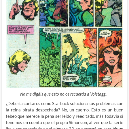
No me digáis que esto no os recuerda a Volstagg…
¿Debería contaros como Starbuck soluciona sus problemas con
la reina pirata despechada? No, un cuerno. Esto es un buen
tebeo que merece la pena ser leído y reeditado, más todavía si
tenemos en cuenta que el propio Simonson, al ver que la serie
iba a ser cancelada en el número 23, se encargó en escribir un