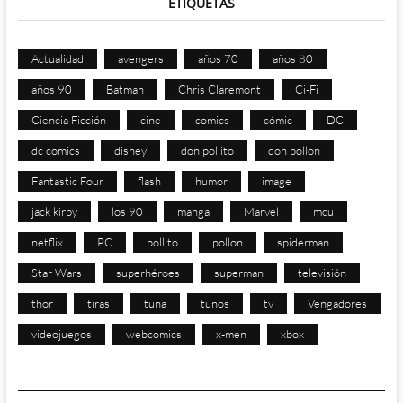
ETIQUETAS
Actualidad
avengers
años 70
años 80
años 90
Batman
Chris Claremont
Ci-Fi
Ciencia Ficción
cine
comics
cómic
DC
dc comics
disney
don pollito
don pollon
Fantastic Four
flash
humor
image
jack kirby
los 90
manga
Marvel
mcu
netflix
PC
pollito
pollon
spiderman
Star Wars
superhéroes
superman
televisión
thor
tiras
tuna
tunos
tv
Vengadores
videojuegos
webcomics
x-men
xbox