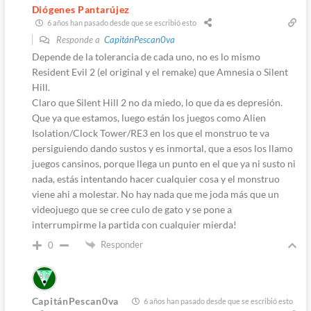
Diógenes Pantarújez
6 años han pasado desde que se escribió esto
Responde a
CapitánPescan0va
Depende de la tolerancia de cada uno, no es lo mismo
Resident Evil 2 (el original y el remake) que Amnesia o Silent
Hill.
Claro que Silent Hill 2 no da miedo, lo que da es depresión.
Que ya que estamos, luego están los juegos como Alien
Isolation/Clock Tower/RE3 en los que el monstruo te va
persiguiendo dando sustos y es inmortal, que a esos los llamo
juegos cansinos, porque llega un punto en el que ya ni susto ni
nada, estás intentando hacer cualquier cosa y el monstruo
viene ahi a molestar. No hay nada que me joda más que un
videojuego que se cree culo de gato y se pone a
interrumpirme la partida con cualquier mierda!
Responder
0
CapitánPescan0va
6 años han pasado desde que se escribió esto