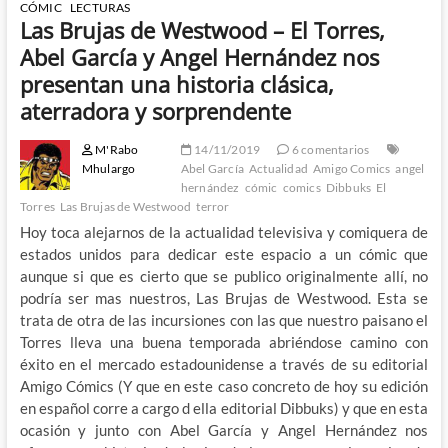
CÓMIC
LECTURAS
Las Brujas de Westwood – El Torres,
Abel García y Angel Hernández nos
presentan una historia clásica,
aterradora y sorprendente
M'Rabo
14/11/2019
6 comentarios
Mhulargo
Abel García
Actualidad
Amigo Comics
angel
hernández
cómic
comics
Dibbuks
El
Torres
Las Brujas de Westwood
terror
Hoy toca alejarnos de la actualidad televisiva y comiquera de
estados unidos para dedicar este espacio a un cómic que
aunque si que es cierto que se publico originalmente allí, no
podría ser mas nuestros, Las Brujas de Westwood. Esta se
trata de otra de las incursiones con las que nuestro paisano el
Torres lleva una buena temporada abriéndose camino con
éxito en el mercado estadounidense a través de su editorial
Amigo Cómics (Y que en este caso concreto de hoy su edición
en español corre a cargo d ella editorial Dibbuks) y que en esta
ocasión y junto con Abel García y Angel Hernández nos