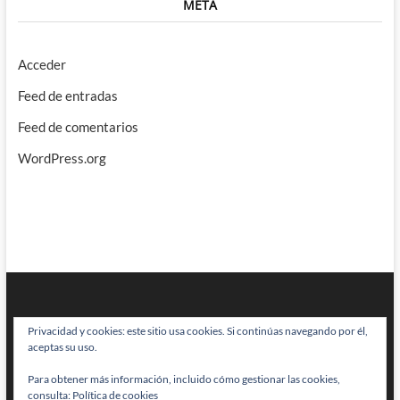
META
Acceder
Feed de entradas
Feed de comentarios
WordPress.org
Privacidad y cookies: este sitio usa cookies. Si continúas navegando por él,
aceptas su uso.
Para obtener más información, incluido cómo gestionar las cookies,
BRAINSTOMPING
| Diseñado por:
Theme Freesia
|
WordPress
| © Todos
consulta:
Política de cookies