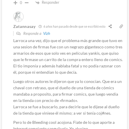
Responder
0
Zatannasay
6 años han pasado desde que se escribió esto
Responde a
Vizh
Larroca una vez, dijo que el problema más grande que tuvo en
una sesion de firmas fue con un negrazo gigantesco como tres
armarios de esos que solo ves en películas yankis, que quiso
que le firmase un carrito de la compra entero lleno de comics.
El tio imponía y además hablaba fatal y no podía razonar con
él, porque ni entendían lo que decía.
Luego otros autores le dijeron que ya lo conocían. Que era un
chaval con retraso, que el dueño de una tienda de cómics
mandaba a proposito, para firmar comics, que luego vendía
en la tienda con precio de «firmado».
Larroca se fue a buscarlo, para decirle que le dijese al dueño
de la tienda que viniese él mismo; a ver si tenía coj#nes.
Pero lo de Bleeding cool acojona. Fiate de lo que aporte a
Internet semejante sanguijuela. Yo alucino.