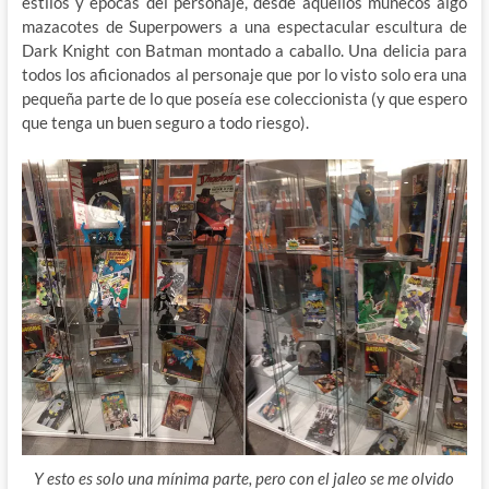
estilos y épocas del personaje, desde aquellos muñecos algo
mazacotes de Superpowers a una espectacular escultura de
Dark Knight con Batman montado a caballo. Una delicia para
todos los aficionados al personaje que por lo visto solo era una
pequeña parte de lo que poseía ese coleccionista (y que espero
que tenga un buen seguro a todo riesgo).
Y esto es solo una mínima parte, pero con el jaleo se me olvido