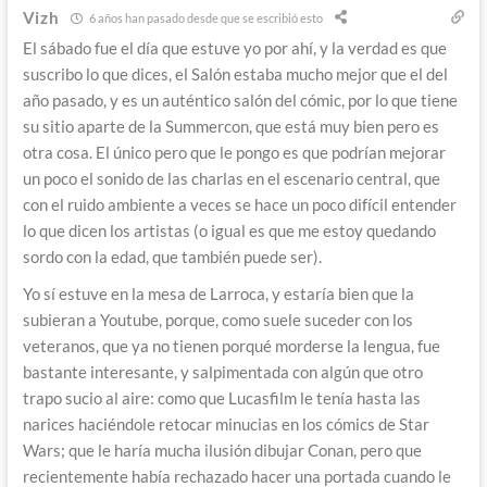
Vizh
6 años han pasado desde que se escribió esto
El sábado fue el día que estuve yo por ahí, y la verdad es que
suscribo lo que dices, el Salón estaba mucho mejor que el del
año pasado, y es un auténtico salón del cómic, por lo que tiene
su sitio aparte de la Summercon, que está muy bien pero es
otra cosa. El único pero que le pongo es que podrían mejorar
un poco el sonido de las charlas en el escenario central, que
con el ruido ambiente a veces se hace un poco difícil entender
lo que dicen los artistas (o igual es que me estoy quedando
sordo con la edad, que también puede ser).
Yo sí estuve en la mesa de Larroca, y estaría bien que la
subieran a Youtube, porque, como suele suceder con los
veteranos, que ya no tienen porqué morderse la lengua, fue
bastante interesante, y salpimentada con algún que otro
trapo sucio al aire: como que Lucasfilm le tenía hasta las
narices haciéndole retocar minucias en los cómics de Star
Wars; que le haría mucha ilusión dibujar Conan, pero que
recientemente había rechazado hacer una portada cuando le