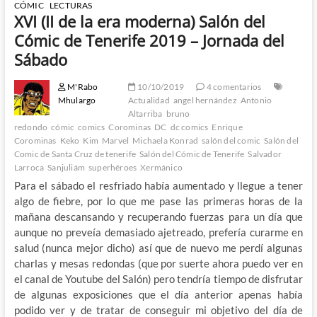
CÓMIC
LECTURAS
XVI (II de la era moderna) Salón del
Cómic de Tenerife 2019 – Jornada del
Sábado
M'Rabo
10/10/2019
4 comentarios
Mhulargo
Actualidad
angel hernández
Antonio
Altarriba
bruno
redondo
cómic
comics
Corominas
DC
dc comics
Enrique
Corominas
Keko
Kim
Marvel
Michaela Konrad
salón del comic
Salón del
Comic de Santa Cruz de tenerife
Salón del Cómic de Tenerife
Salvador
Larroca
Sanjuliám
superhéroes
Xermánico
Para el sábado el resfriado había aumentado y llegue a tener
algo de fiebre, por lo que me pase las primeras horas de la
mañana descansando y recuperando fuerzas para un día que
aunque no preveía demasiado ajetreado, prefería curarme en
salud (nunca mejor dicho) así que de nuevo me perdí algunas
charlas y mesas redondas (que por suerte ahora puedo ver en
el canal de Youtube del Salón) pero tendría tiempo de disfrutar
de algunas exposiciones que el día anterior apenas había
podido ver y de tratar de conseguir mi objetivo del día de