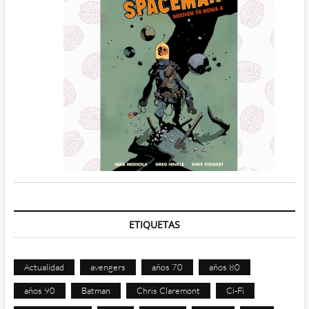
ETIQUETAS
Actualidad
avengers
años 70
años 80
años 90
Batman
Chris Claremont
Ci-Fi