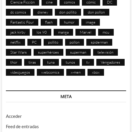
Ciencia Ficción
cine
comics
cómic
DC
dc comics
disney
don pollito
don pollon
Fantastic Four
flash
humor
image
jack kirby
los 90
manga
Marvel
mcu
netflix
PC
pollito
pollon
spiderman
Star Wars
superhéroes
superman
televisión
thor
tiras
tuna
tunos
tv
Vengadores
videojuegos
webcomics
x-men
xbox
META
Acceder
Feed de entradas