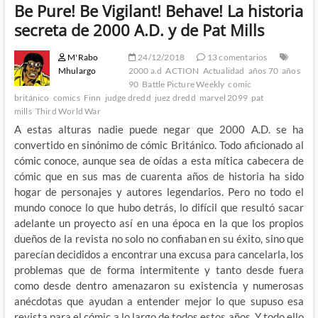
Be Pure! Be Vigilant! Behave! La historia
secreta de 2000 A.D. y de Pat Mills
M'Rabo
24/12/2018
13 comentarios
Mhulargo
2000 a.d
ACTION
Actualidad
años 70
años
90
Battle Picture Weekly
comic
británico
comics
Finn
judge dredd
juez dredd
marvel 2099
pat
mills
Third World War
A estas alturas nadie puede negar que 2000 A.D. se ha
convertido en sinónimo de cómic Británico. Todo aficionado al
cómic conoce, aunque sea de oídas a esta mítica cabecera de
cómic que en sus mas de cuarenta años de historia ha sido
hogar de personajes y autores legendarios. Pero no todo el
mundo conoce lo que hubo detrás, lo difícil que resultó sacar
adelante un proyecto así en una época en la que los propios
dueños de la revista no solo no confiaban en su éxito, sino que
parecían decididos a encontrar una excusa para cancelarla, los
problemas que de forma intermitente y tanto desde fuera
como desde dentro amenazaron su existencia y numerosas
anécdotas que ayudan a entender mejor lo que supuso esa
revista para el cómic a lo largo de todos estos años. Y todo ello