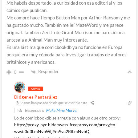
Me habéis despertado la curiosidad con esa editorial y los
cómics que publican.
Me compré hace tiempo Button Man por Arthur Ransom y me
ha gustado mucho. También me leí MazeWord y me parece
original. También Zenith de Grant Morrison me pareció una
antesala a Animal Man muy interesante.
Es una lástima que comicbookdb ya no funcione en Europa
porque era muy cómoda para investigar trabajos de autores
británicos y americanos.
Responder
0
Admin
Diógenes Pantarújez
7 años han pasado desde que se escribió esto
Responde a
Make Mine Marvel
Lo de comicbookdb se arregla con algun que otro proxy:
https://proxy-nyc.hidemyass-freeproxy.com/proxy/en-
ww/d3d3LmNvbWljYm9va2RiLmNvbQ