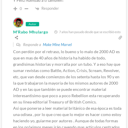
Y Feliz Navidad a ti también!
Responder
0
Autor
M'Rabo Mhulargo
7 años han pasado desde que se escribió esto
Responde a
Make Mine Marvel
Con perdón por el retraso, lo bueno y lo malo de 2000 AD es
que en mas de 40 años de historia ha habido de todo,
grandisimas historias y morralla por un tubo. Y a eso hay que
sumar revistas como Battle, Action, Crisis, Scream, Revolver,
etc, que van desde comienzos de los setenta hasta los 90 y en
la que trabajaron la mayoría de los mismos autores de 2000
AD y en las que también se puede encontrar material
interesantisimo que poco a poco Rebellion esta recuperando
en su linea editorial Treasury of British Comics.
Así que ponerse a leer material británico de esa época es toda
una odisea , por lo que creo que lo mejor es hacer como estoy
haciendo yo, guiarme por autores . Aunque de todas formas
en los próximos meses irán cayendo mas artículos centrados