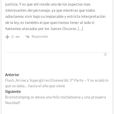
justicia. Y es que ahí reside uno de los aspectos mas
interesantes del personaje, ya que mientras que todos
odiaríamos vivir bajo su implacable y estricta interpretación
de la ley, es también al que querríamos tener al lado si
fuésemos atacados por los Jueces Oscuros. […]
Responder
0
Navegación
Entrada
Anterior
anterior:
Flash, Arrow y Supergirl en Elseworlds 3º Parte – Y se acabó lo
de
que se daba… hasta el año que viene
entradas
Entrada
Siguiente
siguiente:
Brainstomping os desea una feliz nochebuena y una prospera
Navidad!