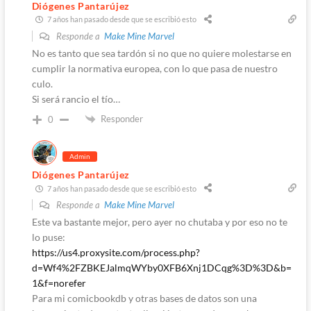
Diógenes Pantarújez
7 años han pasado desde que se escribió esto
Responde a
Make Mine Marvel
No es tanto que sea tardón si no que no quiere molestarse en
cumplir la normativa europea, con lo que pasa de nuestro
culo.
Si será rancio el tío…
Responder
0
Admin
Diógenes Pantarújez
7 años han pasado desde que se escribió esto
Responde a
Make Mine Marvel
Este va bastante mejor, pero ayer no chutaba y por eso no te
lo puse:
https://us4.proxysite.com/process.php?
d=Wf4%2FZBKEJalmqWYby0XFB6Xnj1DCqg%3D%3D&b=
1&f=norefer
Para mi comicbookdb y otras bases de datos son una