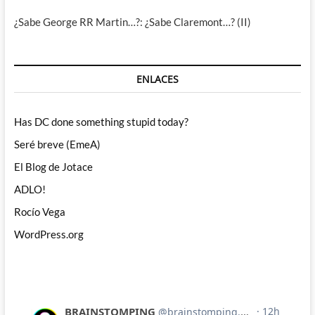
¿Sabe George RR Martin…?: ¿Sabe Claremont…? (II)
ENLACES
Has DC done something stupid today?
Seré breve (EmeA)
El Blog de Jotace
ADLO!
Rocío Vega
WordPress.org