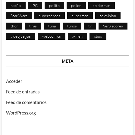
netflix
PC
pollito
pollon
spiderman
Star Wars
superhéroes
superman
televisión
thor
tiras
tuna
tunos
tv
Vengadores
videojuegos
webcomics
x-men
xbox
META
Acceder
Feed de entradas
Feed de comentarios
WordPress.org