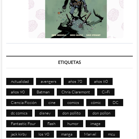
ETIQUETAS
Actualidad
avengers
años 70
años 80
años 90
Batman
Chris Claremont
Ci-Fi
Ciencia Ficción
cine
comics
cómic
DC
dc comics
disney
don pollito
don pollon
Fantastic Four
flash
humor
image
jack kirby
los 90
manga
Marvel
mcu