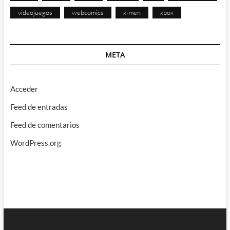
videojuegos
webcomics
x-men
xbox
META
Acceder
Feed de entradas
Feed de comentarios
WordPress.org