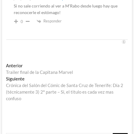
Si no sale corriendo al ver a M’Rabo desde luego hay que
reconocerle el estómago!
Responder
0
Navegación
Entrada
Anterior
anterior:
Trailer final de la Capitana Marvel
de
Entrada
Siguiente
entradas
siguiente:
Crónica del Salón del Cómic de Santa Cruz de Tenerife: Día 2
(técnicamente 3) 2º parte – Si, el titulo es cada vez mas
confuso