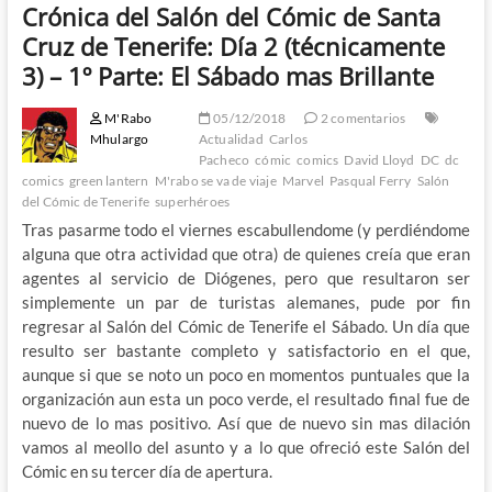
Crónica del Salón del Cómic de Santa
Cruz de Tenerife: Día 2 (técnicamente
3) – 1º Parte: El Sábado mas Brillante
M'Rabo
05/12/2018
2 comentarios
Mhulargo
Actualidad
Carlos
Pacheco
cómic
comics
David Lloyd
DC
dc
comics
green lantern
M'rabo se va de viaje
Marvel
Pasqual Ferry
Salón
del Cómic de Tenerife
superhéroes
Tras pasarme todo el viernes escabullendome (y perdiéndome
alguna que otra actividad que otra) de quienes creía que eran
agentes al servicio de Diógenes, pero que resultaron ser
simplemente un par de turistas alemanes, pude por fin
regresar al Salón del Cómic de Tenerife el Sábado. Un día que
resulto ser bastante completo y satisfactorio en el que,
aunque si que se noto un poco en momentos puntuales que la
organización aun esta un poco verde, el resultado final fue de
nuevo de lo mas positivo. Así que de nuevo sin mas dilación
vamos al meollo del asunto y a lo que ofreció este Salón del
Cómic en su tercer día de apertura.