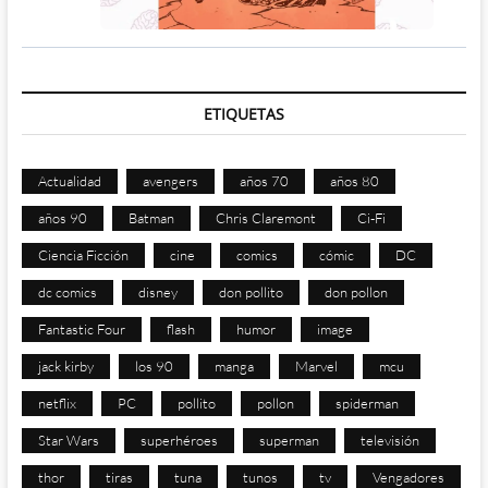
ETIQUETAS
Actualidad
avengers
años 70
años 80
años 90
Batman
Chris Claremont
Ci-Fi
Ciencia Ficción
cine
comics
cómic
DC
dc comics
disney
don pollito
don pollon
Fantastic Four
flash
humor
image
jack kirby
los 90
manga
Marvel
mcu
netflix
PC
pollito
pollon
spiderman
Star Wars
superhéroes
superman
televisión
thor
tiras
tuna
tunos
tv
Vengadores