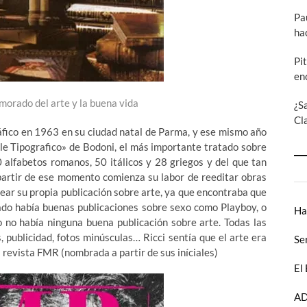
Pa
ha
Pi
en
morado del arte y la buena vida
¿S
Cl
ráfico en 1963 en su ciudad natal de Parma, y ese mismo año
ale Tipografico» de Bodoni, el más importante tratado sobre
00 alfabetos romanos, 50 itálicos y 28 griegos y del que tan
 partir de ese momento comienza su labor de reeditar obras
rear su propia publicación sobre arte, ya que encontraba que
ado había buenas publicaciones sobre sexo como Playboy, o
Ha
 no había ninguna buena publicación sobre arte. Todas las
, publicidad, fotos minúsculas… Ricci sentía que el arte era
Se
a revista FMR (nombrada a partir de sus iníciales)
El
AD