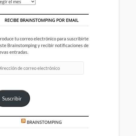
chivos
RECIBE BRAINSTOMPING POR EMAIL
troduce tu correo electrónico para suscribirte
este Brainstomping y recibir notificaciones de
evas entradas.
rección
rreo
ectrónico
Suscribir
BRAINSTOMPING