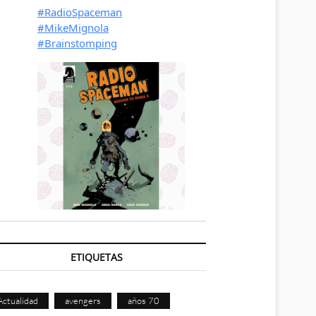
ETIQUETAS
Actualidad
avengers
años 70