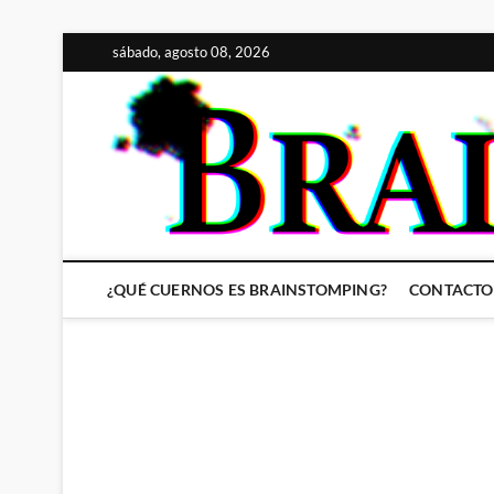
Saltar
sábado, agosto 08, 2026
al
contenido
¿QUÉ CUERNOS ES BRAINSTOMPING?
CONTACTO