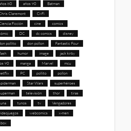
años 80
años 90
Batman
Chris Claremont
Ci-Fi
Ciencia Ficción
cine
comics
cómic
DC
dc comics
disney
don pollito
don pollon
Fantastic Four
flash
humor
image
jack kirby
los 90
manga
Marvel
mcu
netflix
PC
pollito
pollon
spiderman
Star Wars
superhéroes
superman
televisión
thor
tiras
tuna
tunos
tv
Vengadores
videojuegos
webcomics
x-men
xbox