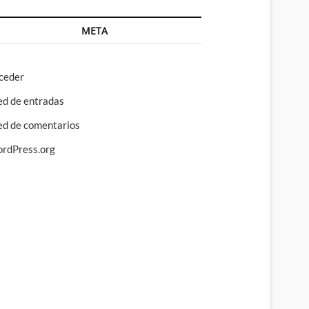
META
ceder
ed de entradas
ed de comentarios
rdPress.org