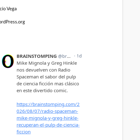
cío Vega
rdPress.org