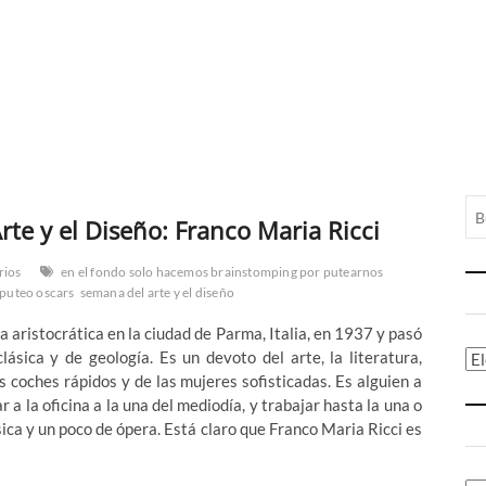
te y el Diseño: Franco Maria Ricci
rios
en el fondo solo hacemos brainstomping por putearnos
puteo oscars
semana del arte y el diseño
a aristocrática en la ciudad de Parma, Italia, en 1937 y pasó
lásica y de geología. Es un devoto del arte, la literatura,
Ca
os coches rápidos y de las mujeres sofisticadas. Es alguien a
 a la oficina a la una del mediodía, y trabajar hasta la una o
ica y un poco de ópera. Está claro que Franco Maria Ricci es