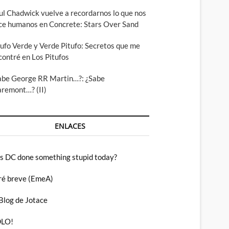
ul Chadwick vuelve a recordarnos lo que nos
ce humanos en Concrete: Stars Over Sand
tufo Verde y Verde Pitufo: Secretos que me
contré en Los Pitufos
abe George RR Martin…?: ¿Sabe
aremont…? (II)
ENLACES
s DC done something stupid today?
ré breve (EmeA)
 Blog de Jotace
LO!