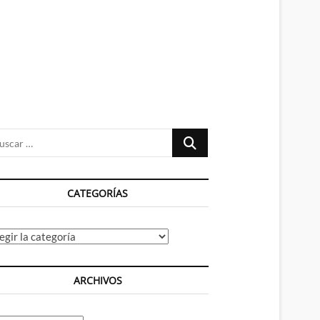
n
ú
Buscar
…
CATEGORÍAS
tegorías
ARCHIVOS