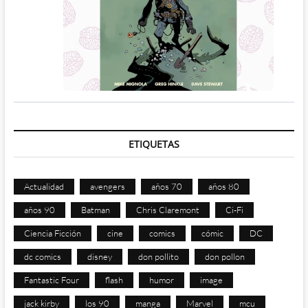
ETIQUETAS
Actualidad
avengers
años 70
años 80
años 90
Batman
Chris Claremont
Ci-Fi
Ciencia Ficción
cine
comics
cómic
DC
dc comics
disney
don pollito
don pollon
Fantastic Four
flash
humor
image
jack kirby
los 90
manga
Marvel
mcu