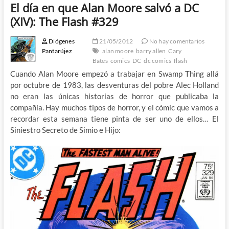
El día en que Alan Moore salvó a DC
(XIV): The Flash #329
Diógenes
21/05/2012
No hay comentarios
Pantarújez
alan moore
barry allen
Cary
Bates
comics
DC
dc comics
flash
Cuando Alan Moore empezó a trabajar en Swamp Thing allá
por octubre de 1983, las desventuras del pobre Alec Holland
no eran las únicas historias de horror que publicaba la
compañía. Hay muchos tipos de horror, y el cómic que vamos a
recordar esta semana tiene pinta de ser uno de ellos… El
Siniestro Secreto de Simio e Hijo: