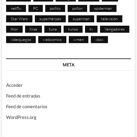
netflix
PC
pollito
pollon
spiderman
Star Wars
superhéroes
superman
televisión
thor
tiras
tuna
tunos
tv
Vengadores
videojuegos
webcomics
x-men
xbox
META
Acceder
Feed de entradas
Feed de comentarios
WordPress.org