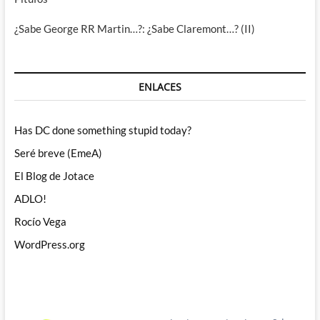
¿Sabe George RR Martin…?: ¿Sabe Claremont…? (II)
ENLACES
Has DC done something stupid today?
Seré breve (EmeA)
El Blog de Jotace
ADLO!
Rocío Vega
WordPress.org