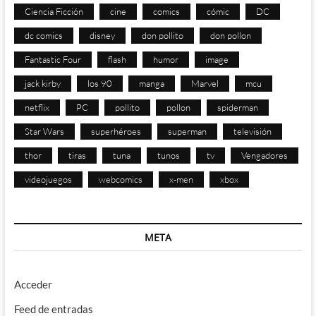
Ciencia Ficción
cine
comics
cómic
DC
dc comics
disney
don pollito
don pollon
Fantastic Four
flash
humor
image
jack kirby
los 90
manga
Marvel
mcu
netflix
PC
pollito
pollon
spiderman
Star Wars
superhéroes
superman
televisión
thor
tiras
tuna
tunos
tv
Vengadores
videojuegos
webcomics
x-men
xbox
META
Acceder
Feed de entradas