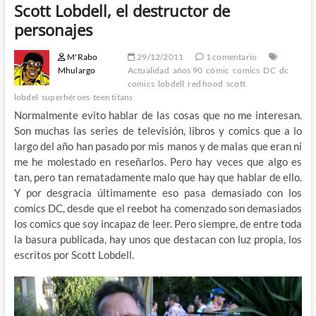
Scott Lobdell, el destructor de
personajes
M'Rabo
29/12/2011
1 comentario
Mhulargo
Actualidad
años 90
cómic
comics
DC
dc
comics
lobdell
red hood
scott
lobdel
superhéroes
teen titans
Normalmente evito hablar de las cosas que no me interesan.
Son muchas las series de televisión, libros y comics que a lo
largo del año han pasado por mis manos y de malas que eran ni
me he molestado en reseñarlos. Pero hay veces que algo es
tan, pero tan rematadamente malo que hay que hablar de ello.
Y por desgracia últimamente eso pasa demasiado con los
comics DC, desde que el reebot ha comenzado son demasiados
los comics que soy incapaz de leer. Pero siempre, de entre toda
la basura publicada, hay unos que destacan con luz propia, los
escritos por Scott Lobdell.