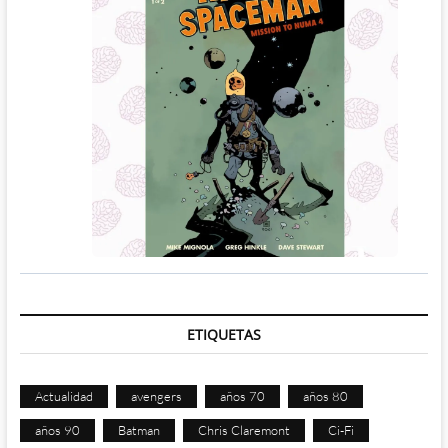
ETIQUETAS
Actualidad
avengers
años 70
años 80
años 90
Batman
Chris Claremont
Ci-Fi