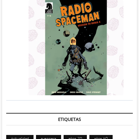
ETIQUETAS
Actualidad
avengers
años 70
años 80