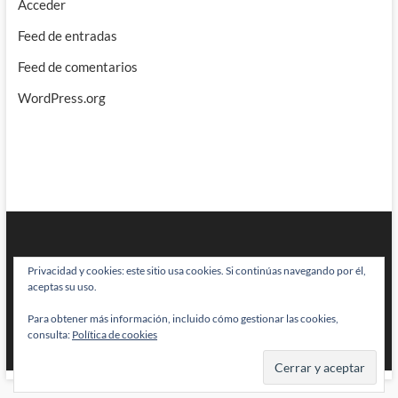
Acceder
Feed de entradas
Feed de comentarios
WordPress.org
Privacidad y cookies: este sitio usa cookies. Si continúas navegando por él,
aceptas su uso.
Para obtener más información, incluido cómo gestionar las cookies,
BRAINSTOMPING
| Diseñado por:
Theme Freesia
|
WordPress
| © Todos
consulta:
Política de cookies
los derechos reservados