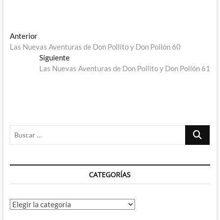
Navegación
Entrada
Anterior
anterior:
Las Nuevas Aventuras de Don Pollito y Don Pollón 60
de
Entrada
Siguiente
entradas
siguiente:
Las Nuevas Aventuras de Don Pollito y Don Pollón 61
Buscar
…
CATEGORÍAS
Categorías