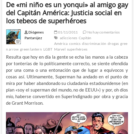
De «mi niño es un yonqui» al amigo gay
del Capitán América: Justicia social en
los tebeos de superhéroes
Diógenes
01/11/2011
No hay comentarios
Pantarújez
adicciones
Capitán
América
comics
discriminación
drogas
gree
n arrow
green lantern
LGBT
Marvel
superhéroes
Resulta que hoy en día la gente se echa las manos a la cabeza
por tonterías de lo políticamente correcto, se siente ofendida
por una coma o una entonación que de lugar a equívocos y
cosas así. Ultimamente, Superman ha andado en el punto de
mira por haber abandonado su ciudadanía estadounidense (en
plan «soy el superman del mundo, no de EEUU») y por, oh dios
mío, haberse convertido en SuperIndignado por obra y gracia
de Grant Morrison.