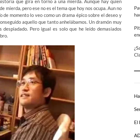
a historia que gira en torno a una mierda. Aunque hay quien
Pa
s de mierda, pero ese no es el tema que hoy nos ocupa. Aun no
ha
. Yo de momento lo veo como un drama épico sobre el deseo y
 conseguido aquello que tanto anhelábamos. Un dramón muy
Pi
despiadado. Pero igual es solo que he leído demasiados
en
bro.
¿S
Cl
Ha
Se
El
AD