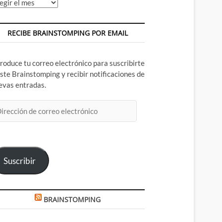
chivos
RECIBE BRAINSTOMPING POR EMAIL
troduce tu correo electrónico para suscribirte
este Brainstomping y recibir notificaciones de
evas entradas.
rección
rreo
ectrónico
Suscribir
BRAINSTOMPING