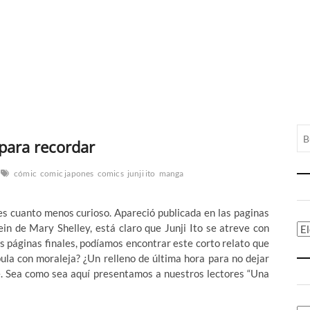
 para recordar
cómic
comic japones
comics
junji ito
manga
a es cuanto menos curioso. Apareció publicada en las paginas
ein de Mary Shelley, está claro que Junji Ito se atreve con
Ca
as páginas finales, podíamos encontrar este corto relato que
bula con moraleja? ¿Un relleno de última hora para no dejar
be. Sea como sea aquí presentamos a nuestros lectores “Una