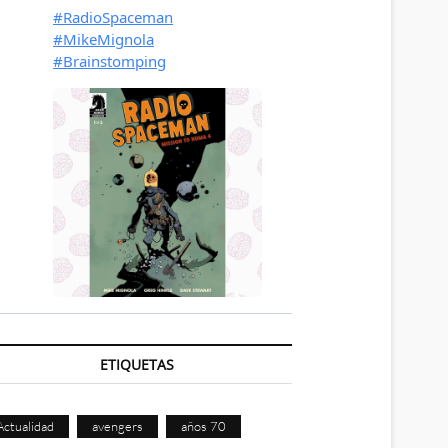
ETIQUETAS
Actualidad
avengers
años 70