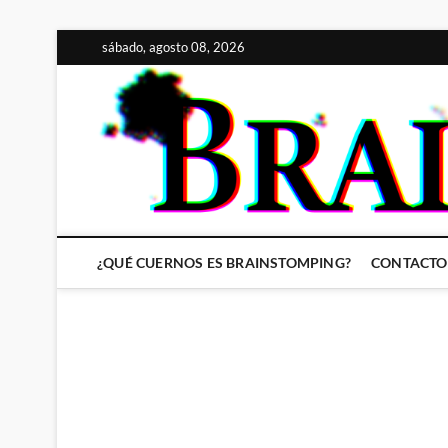
Saltar
sábado, agosto 08, 2026
al
contenido
¿QUÉ CUERNOS ES BRAINSTOMPING?
CONTACTO