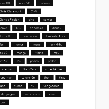
años 80
años 90
Batman
Chris Claremont
Ci-Fi
Ciencia Ficción
cine
comics
cómic
DC
dc comics
disney
don pollito
don pollon
Fantastic Four
flash
humor
image
jack kirby
los 90
manga
Marvel
mcu
netflix
PC
pollito
pollon
spiderman
Star Wars
superhéroes
superman
televisión
thor
tiras
tuna
tunos
tv
Vengadores
videojuegos
webcomics
x-men
xbox