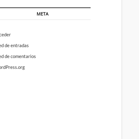
META
ceder
ed de entradas
ed de comentarios
rdPress.org