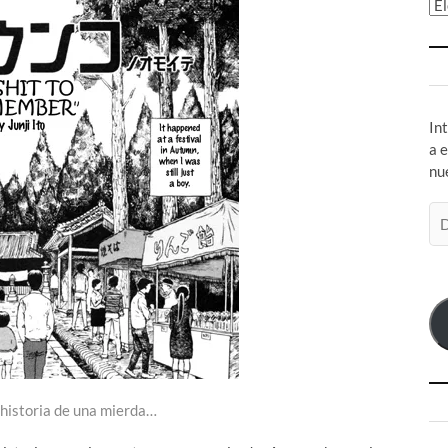
Ar
In
a 
nu
Di
de
co
el
a historia de una mierda…