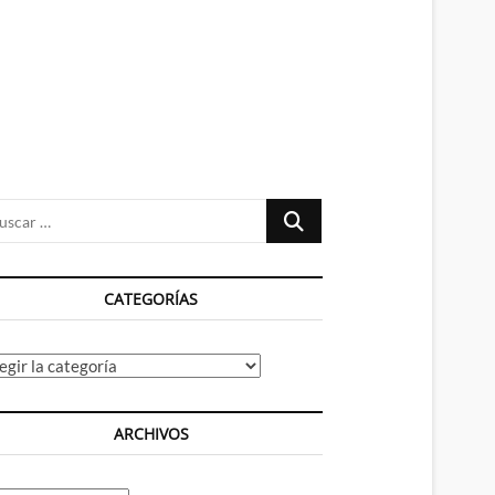
n
ú
Buscar
…
CATEGORÍAS
tegorías
ARCHIVOS