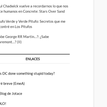
ul Chadwick vuelve a recordarnos lo que nos
ce humanos en Concrete: Stars Over Sand
tufo Verde y Verde Pitufo: Secretos que me
contré en Los Pitufos
abe George RR Martin…?: ¿Sabe
aremont…? (II)
ENLACES
s DC done something stupid today?
ré breve (EmeA)
 Blog de Jotace
LO!