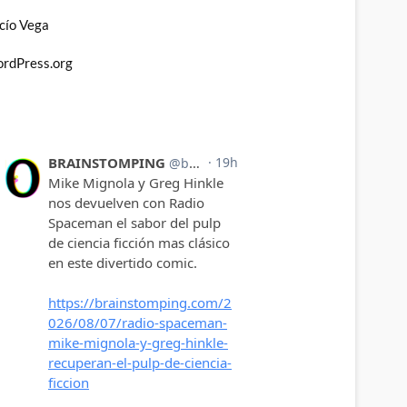
cío Vega
rdPress.org