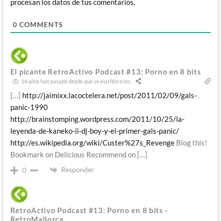
procesan los datos de tus comentarios.
0
COMMENTS
El picante RetroActivo Podcast #13: Porno en 8 bits
14 años han pasado desde que se escribió esto
[…]
http://jaimixx.lacoctelera.net/post/2011/02/09/gals-
panic-1990
http://brainstomping.wordpress.com/2011/10/25/la-
leyenda-de-kaneko-ii-dj-boy-y-el-primer-gals-panic/
http://es.wikipedia.org/wiki/Custer%27s_Revenge
Blog this!
Bookmark on Delicious Recommend on […]
Responder
0
RetroActivo Podcast #13: Porno en 8 bits -
RetroMallorca