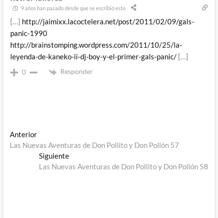
9 años han pasado desde que se escribió esto
[…]
http://jaimixx.lacoctelera.net/post/2011/02/09/gals-
panic-1990
http://brainstomping.wordpress.com/2011/10/25/la-
leyenda-de-kaneko-ii-dj-boy-y-el-primer-gals-panic/
[…]
Responder
0
Navegación
Entrada
Anterior
anterior:
Las Nuevas Aventuras de Don Pollito y Don Pollón 57
de
Entrada
Siguiente
entradas
siguiente:
Las Nuevas Aventuras de Don Pollito y Don Pollón 58