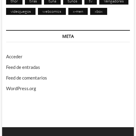
thor
tiras
tuna
tunos
tv
Vengadores
videojuegos
webcomics
x-men
xbox
META
Acceder
Feed de entradas
Feed de comentarios
WordPress.org