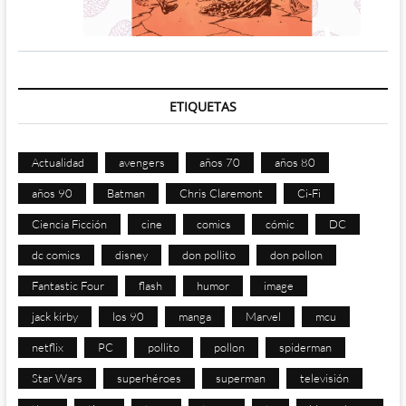
ETIQUETAS
Actualidad
avengers
años 70
años 80
años 90
Batman
Chris Claremont
Ci-Fi
Ciencia Ficción
cine
comics
cómic
DC
dc comics
disney
don pollito
don pollon
Fantastic Four
flash
humor
image
jack kirby
los 90
manga
Marvel
mcu
netflix
PC
pollito
pollon
spiderman
Star Wars
superhéroes
superman
televisión