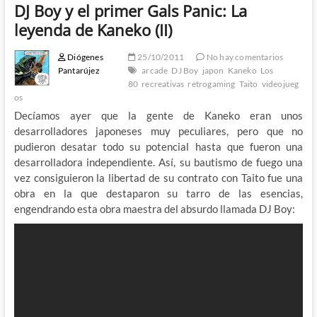
DJ Boy y el primer Gals Panic: La
leyenda de Kaneko (II)
Diógenes
25/10/2011
No hay comentarios
Pantarújez
arcade
DJ Boy
japon
Kaneko
Los
80
recreativas
retrogaming
Taito
videojueg
os
Decíamos ayer que la gente de Kaneko eran unos
desarrolladores japoneses muy peculiares, pero que no
pudieron desatar todo su potencial hasta que fueron una
desarrolladora independiente. Así, su bautismo de fuego una
vez consiguieron la libertad de su contrato con Taito fue una
obra en la que destaparon su tarro de las esencias,
engendrando esta obra maestra del absurdo llamada DJ Boy: