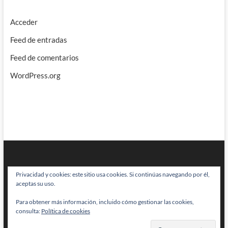
Acceder
Feed de entradas
Feed de comentarios
WordPress.org
Privacidad y cookies: este sitio usa cookies. Si continúas navegando por él,
aceptas su uso.
Para obtener más información, incluido cómo gestionar las cookies,
BRAINSTOMPING
| Diseñado por:
Theme Freesia
|
WordPress
| © Todos
consulta:
Política de cookies
los derechos reservados