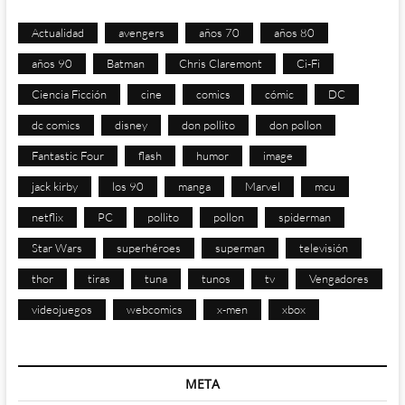
Actualidad
avengers
años 70
años 80
años 90
Batman
Chris Claremont
Ci-Fi
Ciencia Ficción
cine
comics
cómic
DC
dc comics
disney
don pollito
don pollon
Fantastic Four
flash
humor
image
jack kirby
los 90
manga
Marvel
mcu
netflix
PC
pollito
pollon
spiderman
Star Wars
superhéroes
superman
televisión
thor
tiras
tuna
tunos
tv
Vengadores
videojuegos
webcomics
x-men
xbox
META