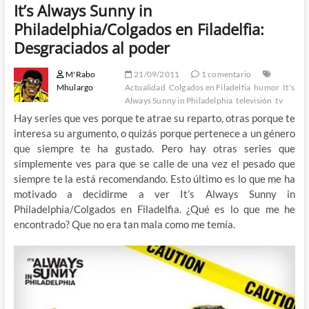
It’s Always Sunny in
Philadelphia/Colgados en Filadelfia:
Desgraciados al poder
M'Rabo
21/09/2011
1 comentario
Mhulargo
Actualidad
Colgados en Filadelfia
humor
It's
Always Sunny in Philadelphia
televisión
tv
Hay series que ves porque te atrae su reparto, otras porque te
interesa su argumento, o quizás porque pertenece a un género
que siempre te ha gustado. Pero hay otras series que
simplemente ves para que se calle de una vez el pesado que
siempre te la está recomendando. Esto último es lo que me ha
motivado a decidirme a ver It’s Always Sunny in
Philadelphia/Colgados en Filadelfia. ¿Qué es lo que me he
encontrado? Que no era tan mala como me temía.