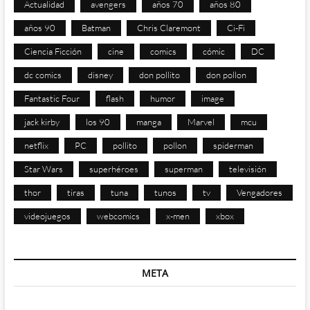
Actualidad
avengers
años 70
años 80
años 90
Batman
Chris Claremont
Ci-Fi
Ciencia Ficción
cine
comics
cómic
DC
dc comics
disney
don pollito
don pollon
Fantastic Four
flash
humor
image
jack kirby
los 90
manga
Marvel
mcu
netflix
PC
pollito
pollon
spiderman
Star Wars
superhéroes
superman
televisión
thor
tiras
tuna
tunos
tv
Vengadores
videojuegos
webcomics
x-men
xbox
META