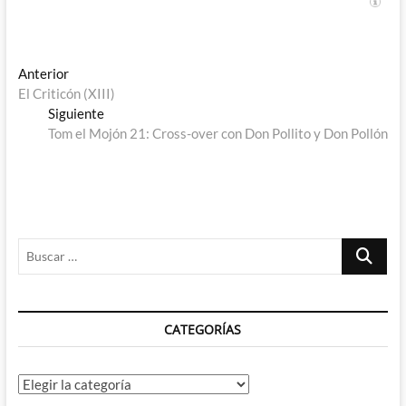
Navegación
Entrada
Anterior
anterior:
El Criticón (XIII)
de
Entrada
Siguiente
entradas
siguiente:
Tom el Mojón 21: Cross-over con Don Pollito y Don Pollón
Buscar
…
CATEGORÍAS
Categorías