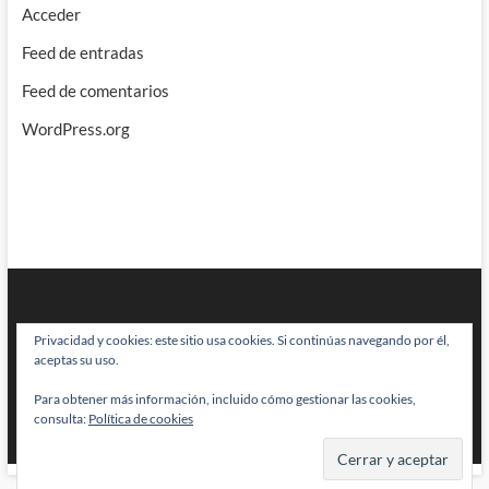
Acceder
Feed de entradas
Feed de comentarios
WordPress.org
Privacidad y cookies: este sitio usa cookies. Si continúas navegando por él,
aceptas su uso.
Para obtener más información, incluido cómo gestionar las cookies,
BRAINSTOMPING
| Diseñado por:
Theme Freesia
|
WordPress
| © Todos
consulta:
Política de cookies
los derechos reservados