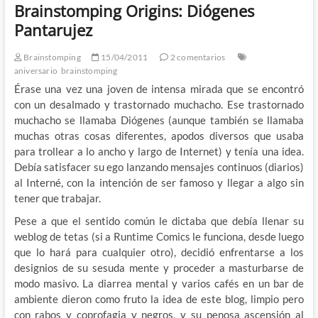
Brainstomping Origins: Diógenes
Pantarujez
Brainstomping
15/04/2011
2 comentarios
aniversario
brainstomping
Érase una vez una joven de intensa mirada que se encontró
con un desalmado y trastornado muchacho. Ese trastornado
muchacho se llamaba Diógenes (aunque también se llamaba
muchas otras cosas diferentes, apodos diversos que usaba
para trollear a lo ancho y largo de Internet) y tenía una idea.
Debía satisfacer su ego lanzando mensajes continuos (diarios)
al Interné, con la intención de ser famoso y llegar a algo sin
tener que trabajar.
Pese a que el sentido común le dictaba que debía llenar su
weblog de tetas (si a Runtime Comics le funciona, desde luego
que lo hará para cualquier otro), decidió enfrentarse a los
designios de su sesuda mente y proceder a masturbarse de
modo masivo. La diarrea mental y varios cafés en un bar de
ambiente dieron como fruto la idea de este blog, limpio pero
con rabos y coprofagia y negros, y su penosa ascensión al