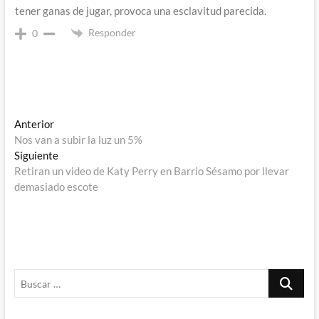
tener ganas de jugar, provoca una esclavitud parecida.
Responder
0
Navegación
Entrada
Anterior
anterior:
Nos van a subir la luz un 5%
de
Entrada
Siguiente
entradas
siguiente:
Retiran un video de Katy Perry en Barrio Sésamo por llevar
demasiado escote
Buscar
…