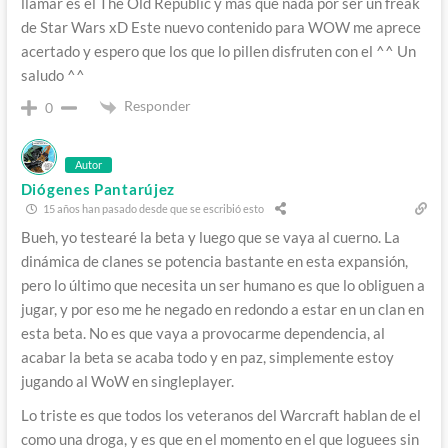
llamar es el The Old Republic y mas que nada por ser un freak
de Star Wars xD Este nuevo contenido para WOW me aprece
acertado y espero que los que lo pillen disfruten con el ^^ Un
saludo ^^
Responder
0
Autor
Diógenes Pantarújez
15 años han pasado desde que se escribió esto
Bueh, yo testearé la beta y luego que se vaya al cuerno. La
dinámica de clanes se potencia bastante en esta expansión,
pero lo último que necesita un ser humano es que lo obliguen a
jugar, y por eso me he negado en redondo a estar en un clan en
esta beta. No es que vaya a provocarme dependencia, al
acabar la beta se acaba todo y en paz, simplemente estoy
jugando al WoW en singleplayer.
Lo triste es que todos los veteranos del Warcraft hablan de el
como una droga, y es que en el momento en el que loguees sin