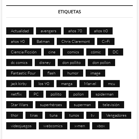
ETIQUETAS
Actualidad
avengers
años 70
años 80
años 90
Batman
Chris Claremont
Ci-Fi
Ciencia Ficción
cine
comics
cómic
DC
dc comics
disney
don pollito
don pollon
Fantastic Four
flash
humor
image
jack kirby
los 90
manga
Marvel
mcu
netflix
PC
pollito
pollon
spiderman
Star Wars
superhéroes
superman
televisión
thor
tiras
tuna
tunos
tv
Vengadores
videojuegos
webcomics
x-men
xbox