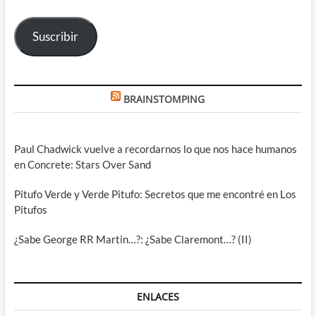
correo
electrónico
Suscribir
BRAINSTOMPING
Paul Chadwick vuelve a recordarnos lo que nos hace humanos
en Concrete: Stars Over Sand
Pitufo Verde y Verde Pitufo: Secretos que me encontré en Los
Pitufos
¿Sabe George RR Martin…?: ¿Sabe Claremont…? (II)
ENLACES