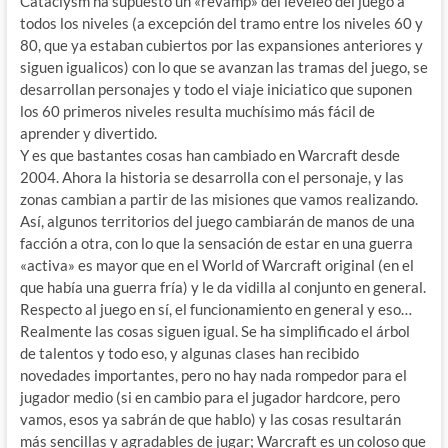
Cataclysm ha supuesto un «revamp» del leveleo del juego a
todos los niveles (a excepción del tramo entre los niveles 60 y
80, que ya estaban cubiertos por las expansiones anteriores y
siguen igualicos) con lo que se avanzan las tramas del juego, se
desarrollan personajes y todo el viaje iniciatico que suponen
los 60 primeros niveles resulta muchísimo más fácil de
aprender y divertido.
Y es que bastantes cosas han cambiado en Warcraft desde
2004. Ahora la historia se desarrolla con el personaje, y las
zonas cambian a partir de las misiones que vamos realizando.
Así, algunos territorios del juego cambiarán de manos de una
facción a otra, con lo que la sensación de estar en una guerra
«activa» es mayor que en el World of Warcraft original (en el
que había una guerra fría) y le da vidilla al conjunto en general.
Respecto al juego en sí, el funcionamiento en general y eso…
Realmente las cosas siguen igual. Se ha simplificado el árbol
de talentos y todo eso, y algunas clases han recibido
novedades importantes, pero no hay nada rompedor para el
jugador medio (si en cambio para el jugador hardcore, pero
vamos, esos ya sabrán de que hablo) y las cosas resultarán
más sencillas y agradables de jugar; Warcraft es un coloso que