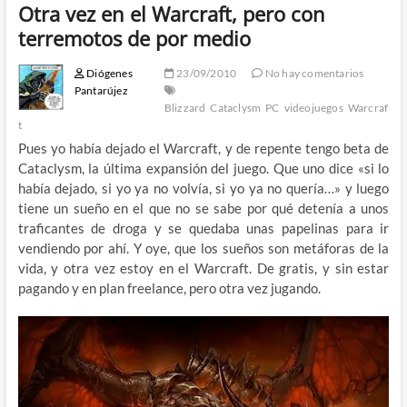
Otra vez en el Warcraft, pero con
terremotos de por medio
Diógenes
23/09/2010
No hay comentarios
Pantarújez
Blizzard
Cataclysm
PC
videojuegos
Warcraf
t
Pues yo había dejado el Warcraft, y de repente tengo beta de
Cataclysm, la última expansión del juego. Que uno dice «si lo
había dejado, si yo ya no volvía, si yo ya no quería…» y luego
tiene un sueño en el que no se sabe por qué detenía a unos
traficantes de droga y se quedaba unas papelinas para ir
vendiendo por ahí. Y oye, que los sueños son metáforas de la
vida, y otra vez estoy en el Warcraft. De gratis, y sin estar
pagando y en plan freelance, pero otra vez jugando.