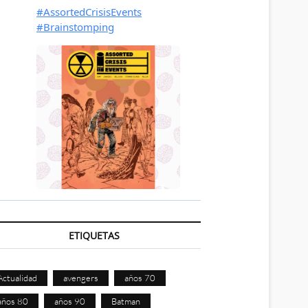
ETIQUETAS
Actualidad
avengers
años 70
años 80
años 90
Batman