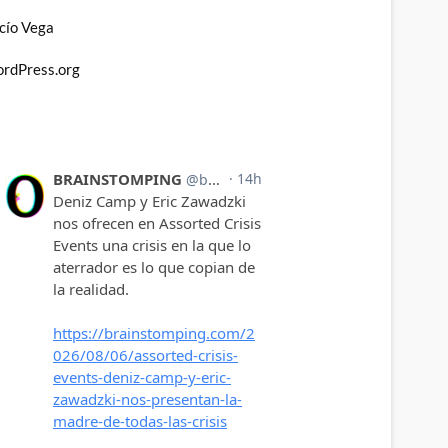
cío Vega
rdPress.org