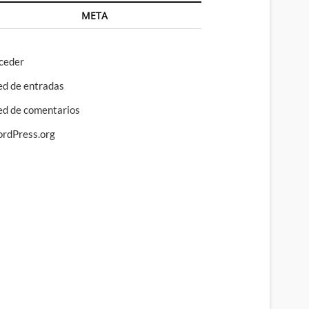
META
ceder
ed de entradas
ed de comentarios
rdPress.org