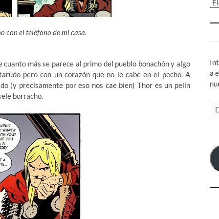
Ar
o con el teléfono de mi casa.
In
que cuanto más se parece al primo del pueblo bonachón y algo
a 
estarudo pero con un corazón que no le cabe en el pecho. A
nu
ido (y precisamente por eso nos cae bien) Thor es un pelín
sele borracho.
Di
de
co
el