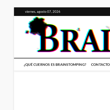
Saltar
viernes, agosto 07, 2026
al
contenido
¿QUÉ CUERNOS ES BRAINSTOMPING?
CONTACTO