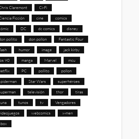
Chris Claremont
Ci-Fi
Ciencia Ficción
cine
comics
cómic
DC
dc comics
disney
don pollito
don pollon
Fantastic Four
flash
humor
image
jack kirby
los 90
manga
Marvel
mcu
netflix
PC
pollito
pollon
spiderman
Star Wars
superhéroes
superman
televisión
thor
tiras
tuna
tunos
tv
Vengadores
videojuegos
webcomics
x-men
xbox