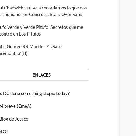
ul Chadwick vuelve a recordarnos lo que nos
ce humanos en Concrete: Stars Over Sand
tufo Verde y Verde Pitufo: Secretos que me
contré en Los Pitufos
abe George RR Martin…?: ¿Sabe
aremont…? (II)
ENLACES
s DC done something stupid today?
ré breve (EmeA)
 Blog de Jotace
LO!