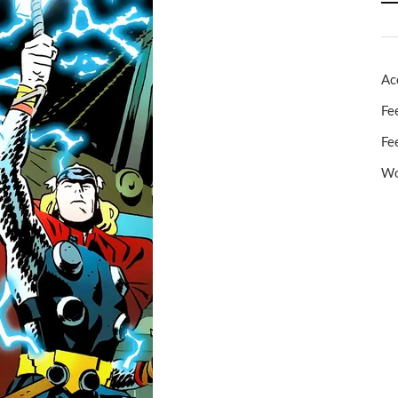
Ac
Fe
Fe
Wo