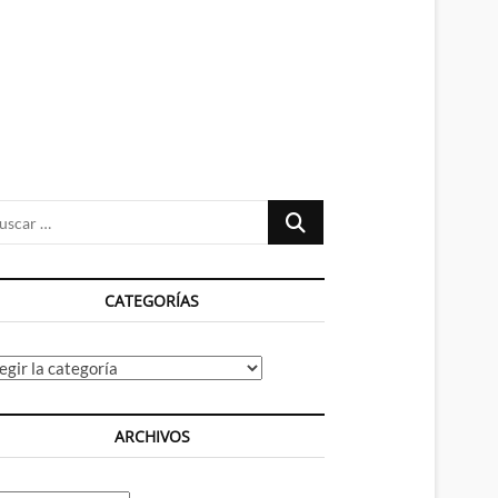
n
ú
Buscar
…
CATEGORÍAS
tegorías
ARCHIVOS