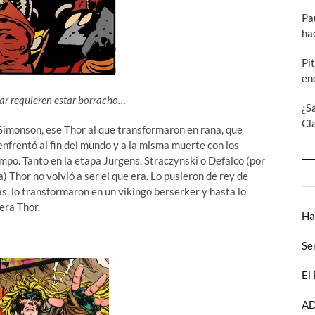
Pa
ha
Pi
en
bar requieren estar borracho…
¿S
Cl
 Simonson, ese Thor al que transformaron en rana, que
nfrentó al fin del mundo y a la misma muerte con los
empo. Tanto en la etapa Jurgens, Straczynski o Defalco (por
Thor no volvió a ser el que era. Lo pusieron de rey de
as, lo transformaron en un vikingo berserker y hasta lo
era Thor.
Ha
Se
El
AD