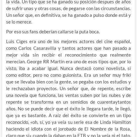
la vida. Un tipo que se ha ganado su posición despues de años
de sufrir unas y otras cosas, de pegarse con las circunstancias.
Un señor que, en definitiva, se ha ganado a pulso donde está y
se lo merece.
Por eso sus fans deberían callarse la puta boca.
Luis Ciges era uno de los mejores actores del cine español,
como Carlos Casaravilla y tantos actores que han pasado a
mejor vida sin recibir el reconocimiento que realmente
merecían. George RR Martin era uno de esos tipos que, por lo
visto, iba a acabar igual. Nunca destacó como novelista, si
como editor, pero no como guionista. Era un señor muy friki
que se llevaba bien con la gente, se pegaba con los estudios y
le rechazaban proyectos. Un señor que, de repente, escribe
una novela que funciona, las ventas suben por las nubes y de
repente se transforma en un semidios de cuarentaytantos
años. No se puede decir que el éxito le llegara tarde, le llegó,
que ya es bastante. A raíz del éxito se convierte en un tipo
reconocido, «oh, sí, yo ya veía su serie esa de Linda Hamilton
haciendo el idiota con el jorobado de El Nombre de la Rosa,
claro que sí» cuando la daban en la ETB y no la veía ni el tato.