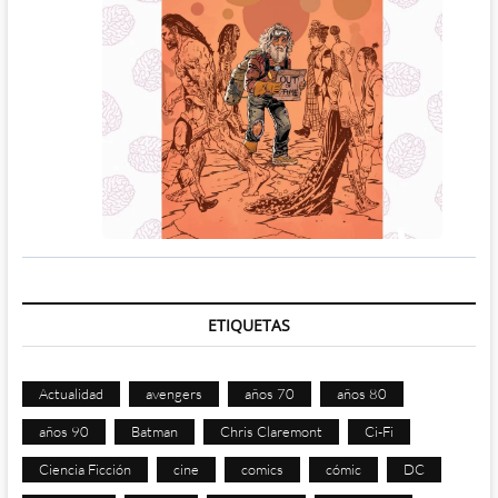
ETIQUETAS
Actualidad
avengers
años 70
años 80
años 90
Batman
Chris Claremont
Ci-Fi
Ciencia Ficción
cine
comics
cómic
DC