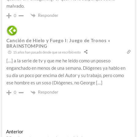
malvado.
Responder
0
Canción de Hielo y Fuego I: Juego de Tronos «
BRAINSTOMPING
15 años han pasado desde que se escribió esto
[…] a la serie de tv y que me he leído como un poseso
enganchado en menos de una semana. Diógenes ya hablo en
su día un poco por encima del Autor y su trabajo, pero como
ese hombre es un soso (Diógenes, no George […]
Responder
0
Navegación
Entrada
Anterior