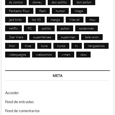
dc comics
disney
don pollito
don pollon
Fantastic Four
flash
humor
image
jack kirby
los 90
manga
Marvel
mcu
netflix
PC
pollito
pollon
spiderman
Star Wars
superhéroes
superman
televisión
thor
tiras
tuna
tunos
tv
Vengadores
videojuegos
webcomics
x-men
xbox
META
Acceder
Feed de entradas
Feed de comentarios