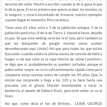
derecho del señor Martin a escribir cuando le de la gana lo que
le de la gana. Él es el primero que quiere acabar las novelas, os
lo aseguro, y estará encantado de firmaros vuestro ejemplar
cuando llegue el momento. Pero no ahora.
Tiene unos 62 años, está a 3 de la jubilación antigua, 5 de la
jubilación postcrisis, 8 de la de Tierra 1. Haced el favor, dejadle
en paz. Sé que este weblog no lo lee ni el tato, pero también se
que las búsquedas de google muchas veces acaban
desembocando aquí (¡hola!) Asi que para todos los que estais
buscando «cuando saldra la última novela de canción de hielo y
fuego» o «de que color es la ropa interior de Jaime Lannister»,
os digo que sí, probablemente os quedeis cortados, porque el
pobre señor mayor no va lo suficientemente rápido como para
completar estas novelas antes de cumplir los 90 años. Que, lo
mismo nos sorprende y llega a los 120 y te hace hasta una
precuela con el gitano Manuel enseñandole a tocar la
bandurria al abuelo de Eddard Stark, pero este señor se va al
hoyo.
Asi que, como dicía el fan de Britney… LEAVE GEORGE