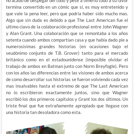
no acabó de despegar del todo y pese a tenerlo todo a su favor
termina convertido en un cómic que si, es muy entretenido y
que vale la pena leer, pero que podría haber sido mucho mas.
Algo que sin duda es debido a que The Last American fue el
ultimo clavo de la colaboración profesional entre John Wagner
y Alan Grant. Una colaboración que se remontaba a los años
setenta cuando ambos compartían casa y que había dado pie a
numerosisimas grandes historias (en ocasiones bajo el
seudónimo conjunto de T.B. Grover) tanto para el mercado
británico como en el estadounidense (imposible olvidar el
trabajo de ambos en Batman junto con Norm Breyfogle). Pero
con los años las diferencias entre las visiones de ambos acerca
de como desarrollar sus historias se fueron volviendo cada vez
mas insalvables hasta el extremo de que The Last American
no lo escribieron exactamente juntos, sino que Wagner
escribió los dos primeros capítulos y Grant los dos últimos. Un
triste final que fue extrañamente apropiado que llegase con
una historia tan desoladora como esta.