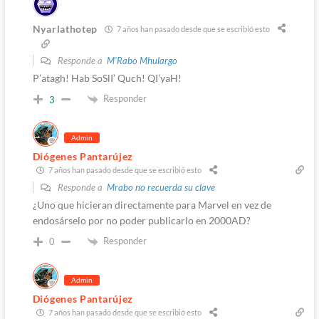
Nyarlathotep
7 años han pasado desde que se escribió esto
Responde a
M'Rabo Mhulargo
P’atagh! Hab SoSlI’ Quch! QI’yaH!
Responder
3
Admin
Diógenes Pantarújez
7 años han pasado desde que se escribió esto
Responde a
Mrabo no recuerda su clave
¿Uno que hicieran directamente para Marvel en vez de
endosárselo por no poder publicarlo en 2000AD?
Responder
0
Admin
Diógenes Pantarújez
7 años han pasado desde que se escribió esto