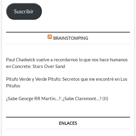
electrónico
Suscribir
BRAINSTOMPING
Paul Chadwick vuelve a recordarnos lo que nos hace humanos
en Concrete: Stars Over Sand
Pitufo Verde y Verde Pitufo: Secretos que me encontré en Los
Pitufos
¿Sabe George RR Martin…?: ¿Sabe Claremont…? (II)
ENLACES