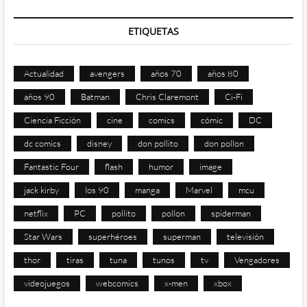
ETIQUETAS
Actualidad
avengers
años 70
años 80
años 90
Batman
Chris Claremont
Ci-Fi
Ciencia Ficción
cine
comics
cómic
DC
dc comics
disney
don pollito
don pollon
Fantastic Four
flash
humor
image
jack kirby
los 90
manga
Marvel
mcu
netflix
PC
pollito
pollon
spiderman
Star Wars
superhéroes
superman
televisión
thor
tiras
tuna
tunos
tv
Vengadores
videojuegos
webcomics
x-men
xbox