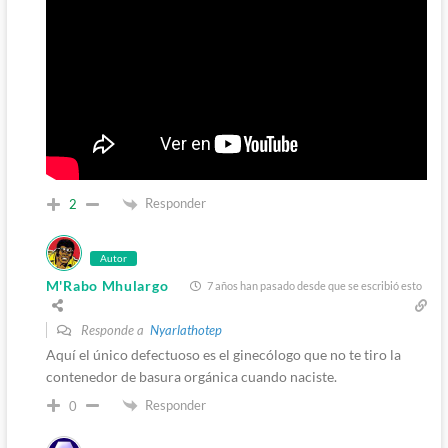
Responder
2
Autor
M'Rabo Mhulargo
7 años han pasado desde que se escribió esto
Responde a
Nyarlathotep
Aquí el único defectuoso es el ginecólogo que no te tiro la
contenedor de basura orgánica cuando naciste.
Responder
0