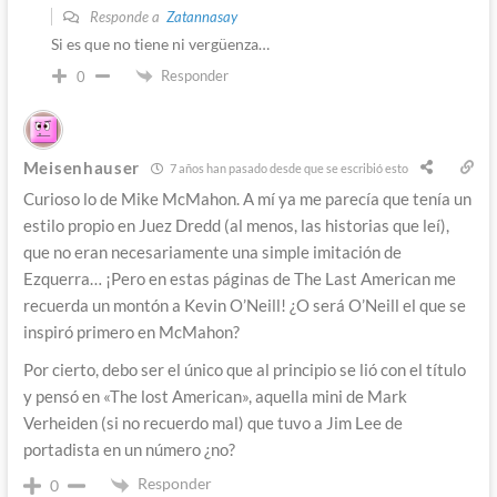
Responde a
Zatannasay
Si es que no tiene ni vergüenza…
Responder
0
Meisenhauser
7 años han pasado desde que se escribió esto
Curioso lo de Mike McMahon. A mí ya me parecía que tenía un
estilo propio en Juez Dredd (al menos, las historias que leí),
que no eran necesariamente una simple imitación de
Ezquerra… ¡Pero en estas páginas de The Last American me
recuerda un montón a Kevin O’Neill! ¿O será O’Neill el que se
inspiró primero en McMahon?
Por cierto, debo ser el único que al principio se lió con el título
y pensó en «The lost American», aquella mini de Mark
Verheiden (si no recuerdo mal) que tuvo a Jim Lee de
portadista en un número ¿no?
Responder
0