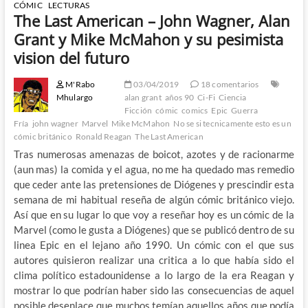
CÓMIC
LECTURAS
The Last American – John Wagner, Alan
Grant y Mike McMahon y su pesimista
vision del futuro
M'Rabo
03/04/2019
18 comentarios
Mhulargo
alan grant
años 90
Ci-Fi
Ciencia
Ficción
cómic
comics
Epic
Guerra
Fría
john wagner
Marvel
Mike McMahon
No se si tecnicamente esto es un
cómic británico
Ronald Reagan
The Last American
Tras numerosas amenazas de boicot, azotes y de racionarme
(aun mas) la comida y el agua, no me ha quedado mas remedio
que ceder ante las pretensiones de Diógenes y prescindir esta
semana de mi habitual reseña de algún cómic británico viejo.
Así que en su lugar lo que voy a reseñar hoy es un cómic de la
Marvel (como le gusta a Diógenes) que se publicó dentro de su
linea Epic en el lejano año 1990. Un cómic con el que sus
autores quisieron realizar una critica a lo que había sido el
clima político estadounidense a lo largo de la era Reagan y
mostrar lo que podrían haber sido las consecuencias de aquel
posible desenlace que muchos temían aquellos años que podía