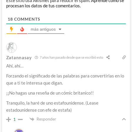
Este sitio usa Akismet para reducir el spam.
Aprende cómo se
procesan los datos de tus comentarios.
18
COMMENTS
más antiguos
Zatannasay
7 años han pasado desde que se escribió esto
Ahí, ahí…
Forzando el significado de las palabras para convertirlas en lo
que a ti te interesa que digan.
¡¡No hagas una reseña de un cómic britanico!!
Tranquilo, la haré de uno estafounidense. (Lease
estadounidense con efe de estafa)
Responder
1