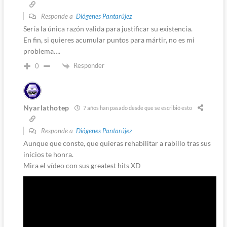
Responde a
Diógenes Pantarújez
Sería la única razón valida para justificar su existencia.
En fin, si quieres acumular puntos para mártir, no es mi
problema….
Responder
0
Nyarlathotep
7 años han pasado desde que se escribió esto
Responde a
Diógenes Pantarújez
Aunque que conste, que quieras rehabilitar a rabillo tras sus
inicios te honra.
Mira el vídeo con sus greatest hits XD