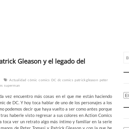
trick Gleason y el legado del
Actualidad
cómic
comics
DC
dc comics
patrick gleason
peter
es
superman
Ca
ada vez encuentro más cosas en el que me están haciendo
mic de DC. Y hoy toca hablar de uno de los personajes a los
 no podemos decir que haya vuelto a ser como antes porque
 tras haberle visto regresar a sus colores en Action Comics
a toca ver un retrato algo más íntimo y familiar en la serie
 manos de Peter Tomasi y Patrick Gleason y con la que he