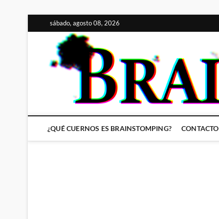
Saltar
sábado, agosto 08, 2026
al
contenido
¿QUÉ CUERNOS ES BRAINSTOMPING?
CONTACTO