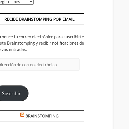
chivos
RECIBE BRAINSTOMPING POR EMAIL
troduce tu correo electrónico para suscribirte
este Brainstomping y recibir notificaciones de
evas entradas.
rección
rreo
ectrónico
Suscribir
BRAINSTOMPING