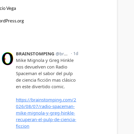
cío Vega
rdPress.org