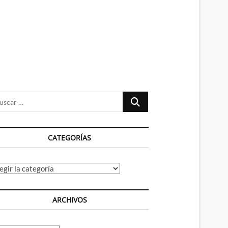
n
ú
Buscar
…
CATEGORÍAS
tegorías
ARCHIVOS