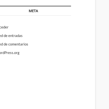
META
ceder
ed de entradas
ed de comentarios
rdPress.org