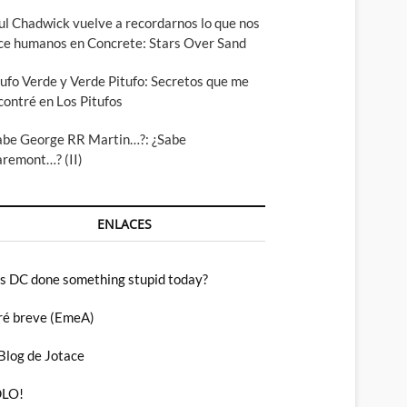
ul Chadwick vuelve a recordarnos lo que nos
ce humanos en Concrete: Stars Over Sand
tufo Verde y Verde Pitufo: Secretos que me
contré en Los Pitufos
abe George RR Martin…?: ¿Sabe
aremont…? (II)
ENLACES
s DC done something stupid today?
ré breve (EmeA)
 Blog de Jotace
LO!