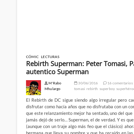
CÓMIC
LECTURAS
Rebirth Superman: Peter Tomasi, Pa
autentico Superman
M'Rabo
30/06/2016
16 comentarios
Mhulargo
tomasi
rebirth
superboy
superhéro
El Rebirth de DC sigue siendo algo irregular pero c
disfrutar como hacía años que no disfrutaba con un co
que este relanzamiento mejor ha sentado, uno del que
jamás dejó de serlo… Superman, el de verdad. Y es que
(aunque con un traje algo más feo que el clásico) ahor
hermana que lleva su nombre y que ha recaído en las