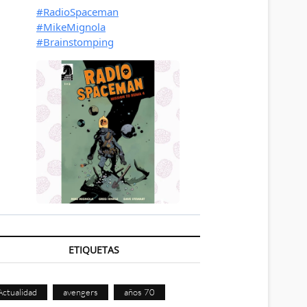
ETIQUETAS
Actualidad
avengers
años 70