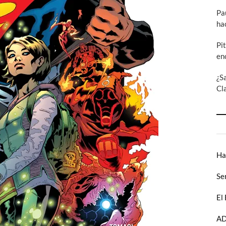
Pa
ha
Pi
en
¿S
Cl
Ha
Se
El
AD