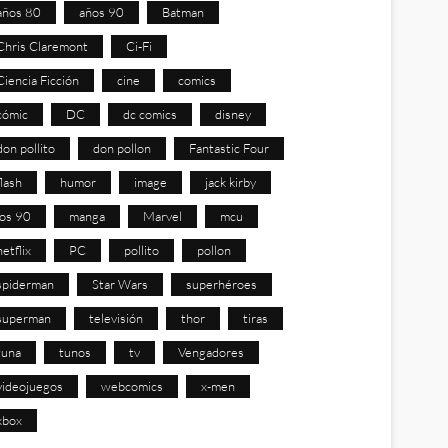
años 80
años 90
Batman
Chris Claremont
Ci-Fi
Ciencia Ficción
cine
comics
cómic
DC
dc comics
disney
don pollito
don pollon
Fantastic Four
flash
humor
image
jack kirby
los 90
manga
Marvel
mcu
netflix
PC
pollito
pollon
spiderman
Star Wars
superhéroes
superman
televisión
thor
tiras
tuna
tunos
tv
Vengadores
videojuegos
webcomics
x-men
xbox