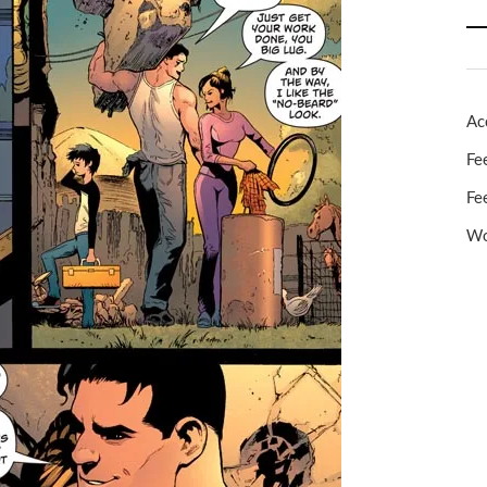
Ac
Fe
Fe
Wo