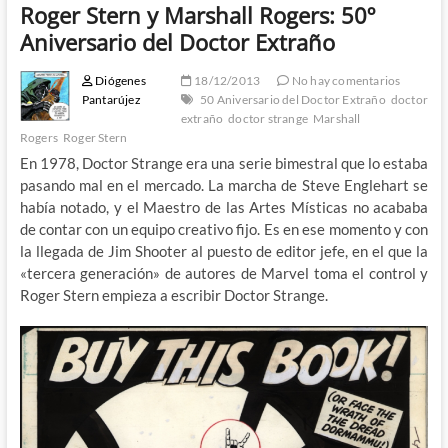
Roger Stern y Marshall Rogers: 50º
Aniversario del Doctor Extraño
Diógenes
18/12/2013
No hay comentarios
Pantarújez
50 Aniversario del Doctor Extraño
doctor
extraño
doctor strange
Marshall
Rogers
Roger Stern
En 1978, Doctor Strange era una serie bimestral que lo estaba
pasando mal en el mercado. La marcha de Steve Englehart se
había notado, y el Maestro de las Artes Místicas no acababa
de contar con un equipo creativo fijo. Es en ese momento y con
la llegada de Jim Shooter al puesto de editor jefe, en el que la
«tercera generación» de autores de Marvel toma el control y
Roger Stern empieza a escribir Doctor Strange.