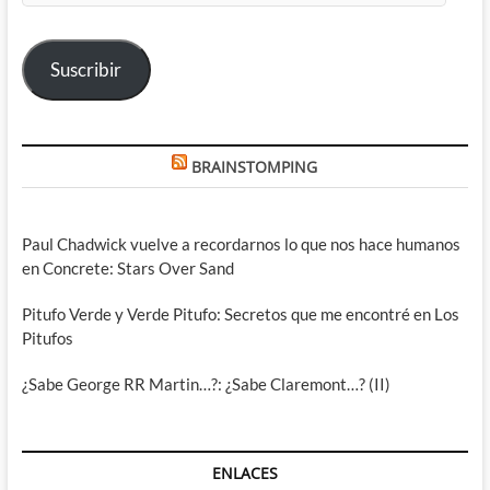
correo
electrónico
Suscribir
BRAINSTOMPING
Paul Chadwick vuelve a recordarnos lo que nos hace humanos
en Concrete: Stars Over Sand
Pitufo Verde y Verde Pitufo: Secretos que me encontré en Los
Pitufos
¿Sabe George RR Martin…?: ¿Sabe Claremont…? (II)
ENLACES