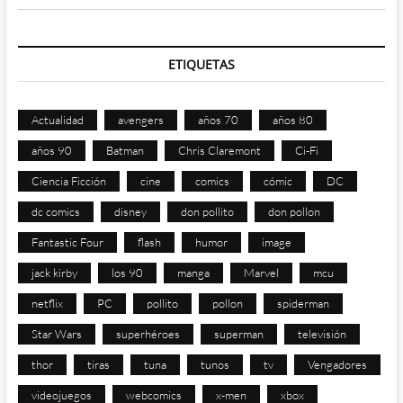
ETIQUETAS
Actualidad
avengers
años 70
años 80
años 90
Batman
Chris Claremont
Ci-Fi
Ciencia Ficción
cine
comics
cómic
DC
dc comics
disney
don pollito
don pollon
Fantastic Four
flash
humor
image
jack kirby
los 90
manga
Marvel
mcu
netflix
PC
pollito
pollon
spiderman
Star Wars
superhéroes
superman
televisión
thor
tiras
tuna
tunos
tv
Vengadores
videojuegos
webcomics
x-men
xbox