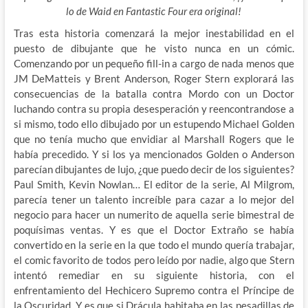
lo de Waid en Fantastic Four era original!
Tras esta historia comenzará la mejor inestabilidad en el
puesto de dibujante que he visto nunca en un cómic.
Comenzando por un pequeño fill-in a cargo de nada menos que
JM DeMatteis y Brent Anderson, Roger Stern explorará las
consecuencias de la batalla contra Mordo con un Doctor
luchando contra su propia desesperación y reencontrandose a
si mismo, todo ello dibujado por un estupendo Michael Golden
que no tenía mucho que envidiar al Marshall Rogers que le
había precedido. Y si los ya mencionados Golden o Anderson
parecían dibujantes de lujo, ¿que puedo decir de los siguientes?
Paul Smith, Kevin Nowlan… El editor de la serie, Al Milgrom,
parecía tener un talento increíble para cazar a lo mejor del
negocio para hacer un numerito de aquella serie bimestral de
poquísimas ventas. Y es que el Doctor Extraño se había
convertido en la serie en la que todo el mundo quería trabajar,
el comic favorito de todos pero leído por nadie, algo que Stern
intentó remediar en su siguiente historia, con el
enfrentamiento del Hechicero Supremo contra el Príncipe de
la Oscuridad. Y es que si Drácula habitaba en las pesadillas de