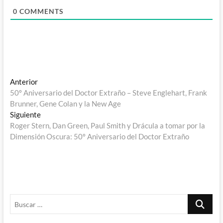
0
COMMENTS
Navegación
Entrada
Anterior
anterior:
50º Aniversario del Doctor Extraño – Steve Englehart, Frank
de
Brunner, Gene Colan y la New Age
entradas
Entrada
Siguiente
siguiente:
Roger Stern, Dan Green, Paul Smith y Drácula a tomar por la
Dimensión Oscura: 50º Aniversario del Doctor Extraño
Buscar
…