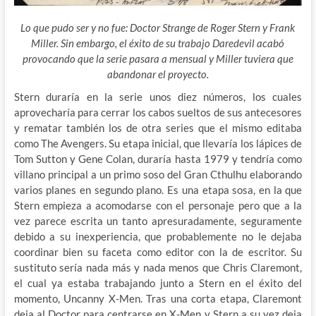
Lo que pudo ser y no fue: Doctor Strange de Roger Stern y Frank
Miller. Sin embargo, el éxito de su trabajo Daredevil acabó
provocando que la serie pasara a mensual y Miller tuviera que
abandonar el proyecto.
Stern duraría en la serie unos diez números, los cuales
aprovecharía para cerrar los cabos sueltos de sus antecesores
y rematar también los de otra series que el mismo editaba
como The Avengers. Su etapa inicial, que llevaría los lápices de
Tom Sutton y Gene Colan, duraría hasta 1979 y
tendría como
villano principal a un primo soso del Gran Cthulhu elaborando
varios planes en segundo plano. Es una etapa sosa, en la que
Stern empieza a acomodarse con el personaje pero que a la
vez parece escrita un tanto apresuradamente, seguramente
debido a su inexperiencia, que probablemente no le dejaba
coordinar bien su faceta como editor con la de escritor. Su
sustituto sería nada más y nada menos que Chris Claremont,
el cual ya estaba trabajando junto a Stern en el éxito del
momento, Uncanny X-Men. Tras una corta etapa, Claremont
deja al Doctor para centrarse en X-Men y Stern a su vez deja