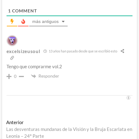
1
COMMENT
más antiguos
excelsizeusoul
13 años han pasado desde que se escribió esto
Tengo que comprarme vol.2
Responder
0
Navegación
Entrada
Anterior
anterior:
Las desventuras mundanas de la Visión y la Bruja Escarlata en
de
Leonia – 24º Parte