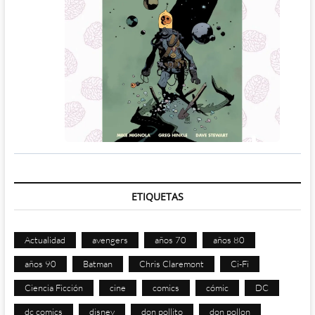
ETIQUETAS
Actualidad
avengers
años 70
años 80
años 90
Batman
Chris Claremont
Ci-Fi
Ciencia Ficción
cine
comics
cómic
DC
dc comics
disney
don pollito
don pollon