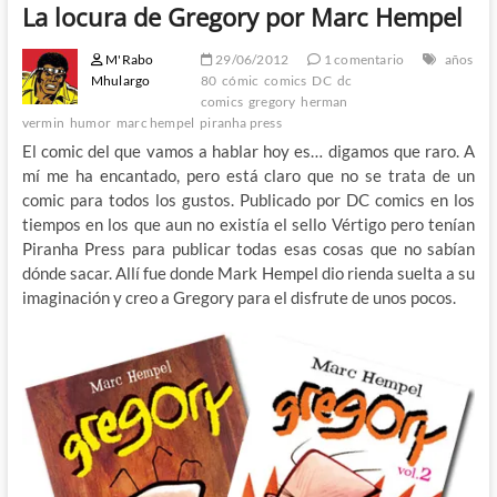
La locura de Gregory por Marc Hempel
M'Rabo
29/06/2012
1 comentario
años
Mhulargo
80
cómic
comics
DC
dc
comics
gregory
herman
vermin
humor
marc hempel
piranha press
El comic del que vamos a hablar hoy es… digamos que raro. A
mí me ha encantado, pero está claro que no se trata de un
comic para todos los gustos. Publicado por DC comics en los
tiempos en los que aun no existía el sello Vértigo pero tenían
Piranha Press para publicar todas esas cosas que no sabían
dónde sacar. Allí fue donde Mark Hempel dio rienda suelta a su
imaginación y creo a Gregory para el disfrute de unos pocos.