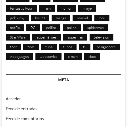
Fantastic Four
flash
humor
image
jack kirby
los 90
manga
Marvel
mcu
netflix
PC
pollito
pollon
spiderman
Star Wars
superhéroes
superman
televisión
thor
tiras
tuna
tunos
tv
Vengadores
videojuegos
webcomics
x-men
xbox
META
Acceder
Feed de entradas
Feed de comentarios