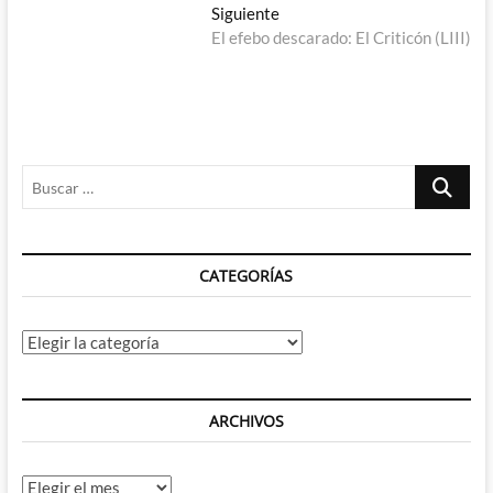
entradas
Entrada
Siguiente
siguiente:
El efebo descarado: El Criticón (LIII)
Buscar
…
CATEGORÍAS
Categorías
ARCHIVOS
Archivos