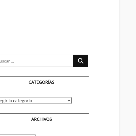
n
ú
Buscar
…
CATEGORÍAS
tegorías
ARCHIVOS