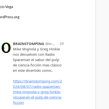
cío Vega
rdPress.org