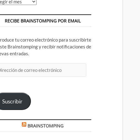
chivos
RECIBE BRAINSTOMPING POR EMAIL
troduce tu correo electrónico para suscribirte
este Brainstomping y recibir notificaciones de
evas entradas.
rección
rreo
ectrónico
Suscribir
BRAINSTOMPING