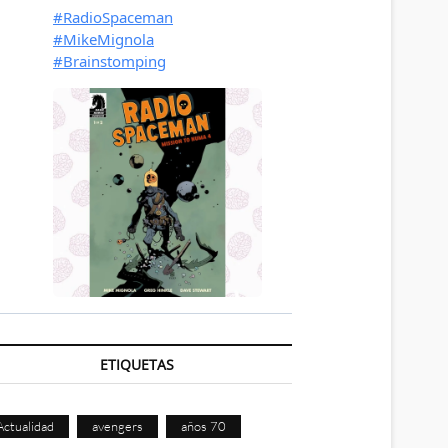
ETIQUETAS
Actualidad
avengers
años 70