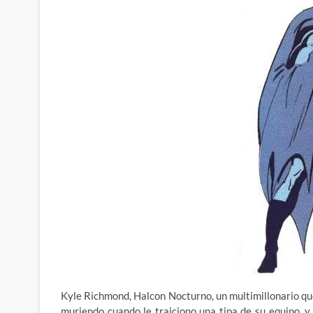
Kyle Richmond, Halcon Nocturno, un multimillonario que
muriendo cuando le traiciono una tipa de su equipo, y