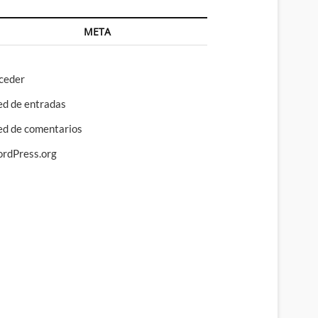
META
ceder
ed de entradas
ed de comentarios
rdPress.org