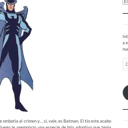
Ar
In
a 
nu
Di
de
co
el
 ombatia al crimen y… si, vale, es Batman. El tio este acabo
 luego le reemplazo una especie de hijo adoptivo que tenia