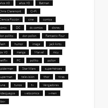
años 80
años 90
Batman
Chris Claremont
Ci-Fi
Ciencia Ficción
cine
comics
cómic
DC
dc comics
disney
don pollito
don pollon
Fantastic Four
flash
humor
image
jack kirby
los 90
manga
Marvel
mcu
netflix
PC
pollito
pollon
spiderman
Star Wars
superhéroes
superman
televisión
thor
tiras
tuna
tunos
tv
Vengadores
videojuegos
webcomics
x-men
xbox