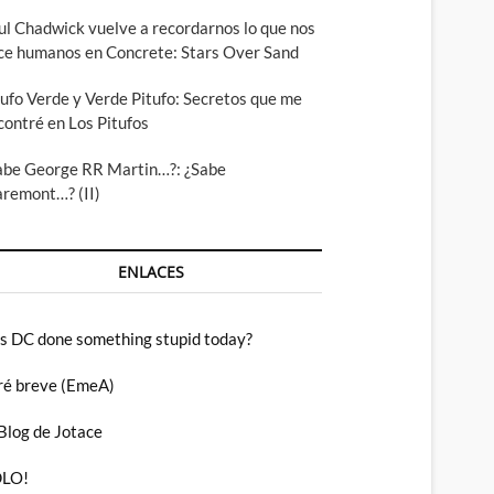
ul Chadwick vuelve a recordarnos lo que nos
ce humanos en Concrete: Stars Over Sand
tufo Verde y Verde Pitufo: Secretos que me
contré en Los Pitufos
abe George RR Martin…?: ¿Sabe
aremont…? (II)
ENLACES
s DC done something stupid today?
ré breve (EmeA)
 Blog de Jotace
LO!