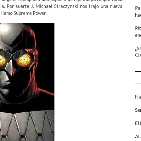
ia. Por suerte J. Michael Straczynski nos trajo una nueva
Pa
se llamo Supreme Power.
ha
Pi
en
¿S
Cl
Ha
Se
El
AD