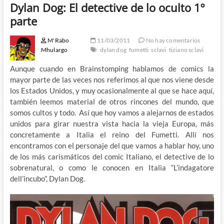
Dylan Dog: El detective de lo oculto 1º
parte
M'Rabo
11/03/2011
No hay comentarios
Mhulargo
dylan dog
fumetti
sclavi
tiziano sclavi
Aunque cuando en Brainstomping hablamos de comics la
mayor parte de las veces nos referimos al que nos viene desde
los Estados Unidos, y muy ocasionalmente al que se hace aquí,
también leemos material de otros rincones del mundo, que
somos cultos y todo. Así que hoy vamos a alejarnos de estados
unidos para girar nuestra vista hacia la vieja Europa, más
concretamente a Italia el reino del Fumetti. Allí nos
encontramos con el personaje del que vamos a hablar hoy, uno
de los más carismáticos del comic Italiano, el detective de lo
sobrenatural, o como le conocen en Italia “L’indagatore
dell’incubo”, Dylan Dog.