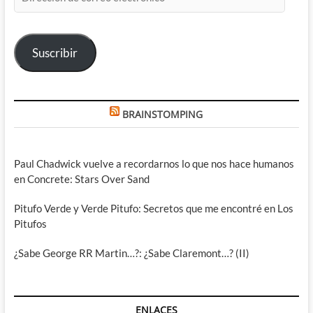
de
correo
electrónico
Suscribir
BRAINSTOMPING
Paul Chadwick vuelve a recordarnos lo que nos hace humanos
en Concrete: Stars Over Sand
Pitufo Verde y Verde Pitufo: Secretos que me encontré en Los
Pitufos
¿Sabe George RR Martin…?: ¿Sabe Claremont…? (II)
ENLACES