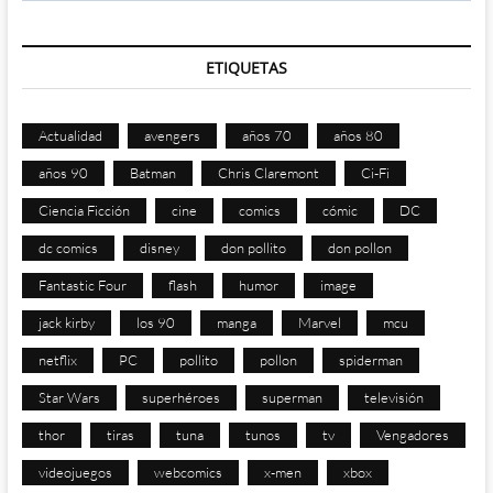
ETIQUETAS
Actualidad
avengers
años 70
años 80
años 90
Batman
Chris Claremont
Ci-Fi
Ciencia Ficción
cine
comics
cómic
DC
dc comics
disney
don pollito
don pollon
Fantastic Four
flash
humor
image
jack kirby
los 90
manga
Marvel
mcu
netflix
PC
pollito
pollon
spiderman
Star Wars
superhéroes
superman
televisión
thor
tiras
tuna
tunos
tv
Vengadores
videojuegos
webcomics
x-men
xbox