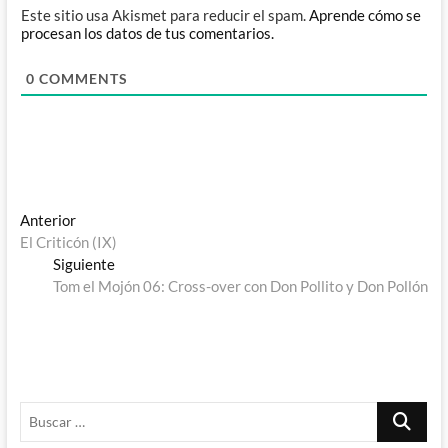
Este sitio usa Akismet para reducir el spam.
Aprende cómo se
procesan los datos de tus comentarios.
0
COMMENTS
Navegación
Entrada
Anterior
anterior:
El Criticón (IX)
de
Entrada
Siguiente
entradas
siguiente:
Tom el Mojón 06: Cross-over con Don Pollito y Don Pollón
Buscar
…